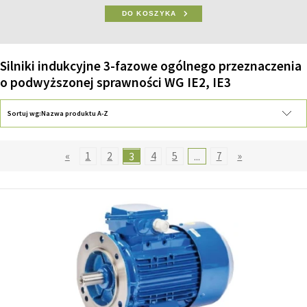
DO KOSZYKA
Silniki indukcyjne 3-fazowe ogólnego przeznaczenia
o podwyższonej sprawności WG IE2, IE3
Sortuj wg:
Nazwa produktu A-Z
«
1
2
3
4
5
...
7
»