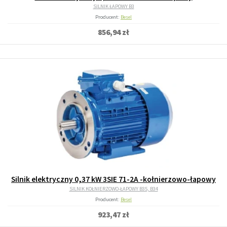
SILNIK ŁAPOWY B3
Producent:
Besel
856,94 zł
Silnik elektryczny 0,37 kW 3SIE 71-2A -kołnierzowo-łapowy
SILNIK KOŁNIERZOWO-ŁAPOWY B35, B34
Producent:
Besel
923,47 zł