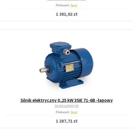
Producent:
Besel
1 381,02 zł
Silnik elektryczny 0,25 kW 3SIE 71-6B -łapowy
SILNIK ŁAPOWY B3
Producent:
Besel
1 287,71 zł