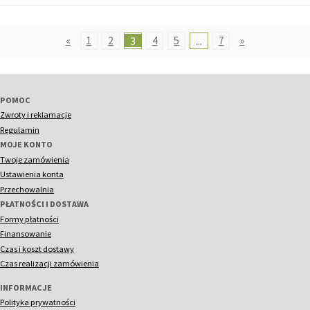
«
1
2
3
4
5
...
7
»
POMOC
Zwroty i reklamacje
Regulamin
MOJE KONTO
Twoje zamówienia
Ustawienia konta
Przechowalnia
PŁATNOŚCI I DOSTAWA
Formy płatności
Finansowanie
Czas i koszt dostawy
Czas realizacji zamówienia
INFORMACJE
Polityka prywatności