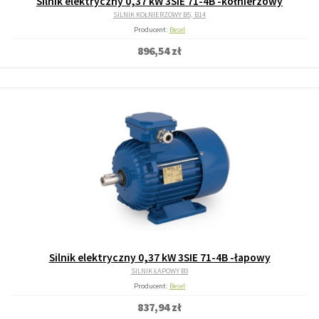
Silnik elektryczny 0,37 kW 3SIE 71-4B -kołnierzowy
SILNIK KOŁNIERZOWY B5, B14
Producent:
Besel
896,54 zł
Silnik elektryczny 0,37 kW 3SIE 71-4B -łapowy
SILNIK ŁAPOWY B3
Producent:
Besel
837,94 zł