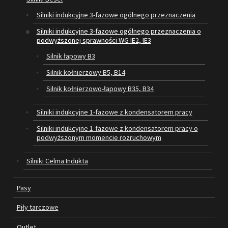
Silniki indukcyjne 3-fazowe ogólnego przeznaczenia
SILNIKI ELEKTRYCZNE
Silniki indukcyjne 3-fazowe ogólnego przeznaczenia o
podwyższonej sprawności WG IE2, IE3
PASY
Silnik łapowy B3
PIŁY TARCZOWE
Silnik kołnierzowy B5, B14
Silnik kołnierzowo-łapowy B35, B34
OUTLET
Silniki indukcyjne 1-fazowe z kondensatorem pracy
SERWIS I REGENERACJA MASZYN
Silniki indukcyjne 1-fazowe z kondensatorem pracy o
PROMOCJE
podwyższonym momencie rozruchowym
REGULAMIN
Silniki Celma Indukta
KATALOGI
OBRABIARKI DO DREWNA
Pasy
SILNIKI ELEKTRYCZNE
Piły tarczowe
PASY KLINOWE
Outlet