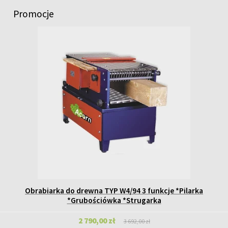
Promocje
Obrabiarka do drewna TYP W4/94 3 funkcje *Pilarka
*Grubościówka *Strugarka
2 790,00 zł
3 692,00 zł