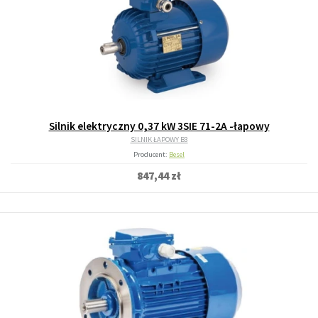
Silnik elektryczny 0,37 kW 3SIE 71-2A -łapowy
SILNIK ŁAPOWY B3
Producent:
Besel
847,44 zł