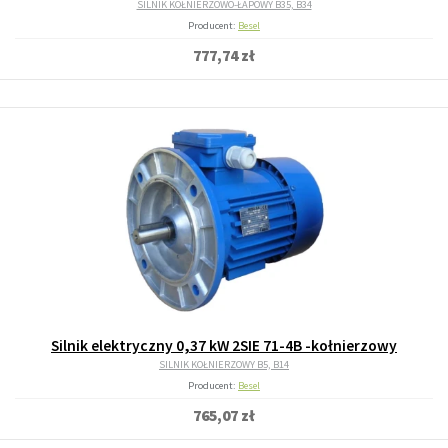
SILNIK KOŁNIERZOWO-ŁAPOWY B35, B34
Producent:
Besel
777,74 zł
Silnik elektryczny 0,37 kW 2SIE 71-4B -kołnierzowy
SILNIK KOŁNIERZOWY B5, B14
Producent:
Besel
765,07 zł