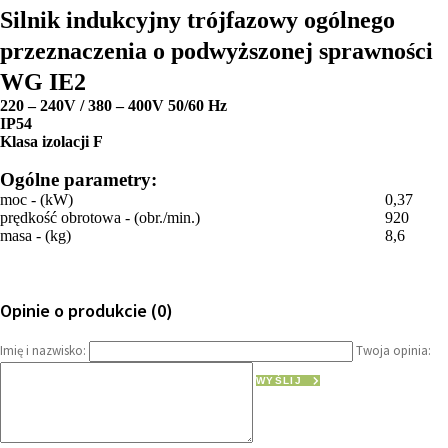
Silnik indukcyjny trójfazowy ogólnego
przeznaczenia o podwyższonej sprawności
WG IE2
220 – 240V / 380 – 400V 50/60 Hz
IP54
Klasa izolacji F
Ogólne parametry:
moc - (kW)
0,37
prędkość obrotowa - (obr./min.)
920
masa - (kg)
8,6
Opinie o produkcie (0)
Imię i nazwisko:
Twoja opinia:
WYŚLIJ