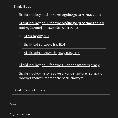
Silniki Besel
SILNIKI ELEKTRYCZNE
Silniki indukcyjne 3-fazowe ogólnego przeznaczenia
Silniki indukcyjne 3-fazowe ogólnego przeznaczenia o
PASY
podwyższonej sprawności WG IE2, IE3
PIŁY TARCZOWE
Silnik łapowy B3
Silnik kołnierzowy B5, B14
OUTLET
Silnik kołnierzowo-łapowy B35, B34
SERWIS I REGENERACJA MASZYN
Silniki indukcyjne 1-fazowe z kondensatorem pracy
PROMOCJE
Silniki indukcyjne 1-fazowe z kondensatorem pracy o
REGULAMIN
podwyższonym momencie rozruchowym
KATALOGI
Silniki Celma Indukta
OBRABIARKI DO DREWNA
Pasy
SILNIKI ELEKTRYCZNE
Piły tarczowe
PASY KLINOWE