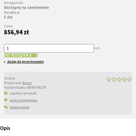
Dostępność:
dostępny na zamówienie
Wysyłka w:
5 dni
Cena:
856,94 zł
szt.
DO KOSZYKA
dodaj do przechowalni
Ocena:
Producent:
Besel
Kod produktu:
8DB0-83278
zapytaj o produkt
poleć znajomemu
dodaj opinię
Opis