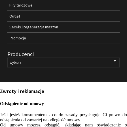
Piły tarczowe
SILNIKI ELEKTRYCZNE
Outlet
PASY
Serwis i regeneracja maszyn
Promocje
PIŁY TARCZOWE
OUTLET
Producenci
SERWIS I REGENERACJA MASZYN
PROMOCJE
REGULAMIN
KATALOGI
Zwroty i reklamacje
OBRABIARKI DO DREWNA
Odstąpienie od umowy
SILNIKI ELEKTRYCZNE
Jeśli jesteś konsumentem - co do zasady przysługuje Ci prawo do
odstąpienia od zawartej na odległość umowy.
Od umowy możesz odstąpić, składając nam oświadczenie o
PASY KLINOWE