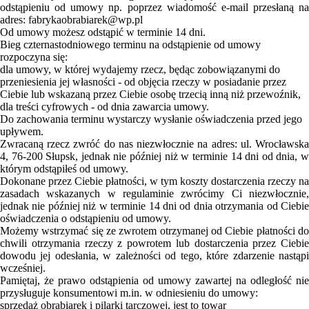
odstąpieniu od umowy np. poprzez wiadomość e-mail przesłaną na
adres: fabrykaobrabiarek@wp.pl
FILMY
Od umowy możesz odstąpić w terminie 14 dni.
KONTAKT
Bieg czternastodniowego terminu na odstąpienie od umowy
rozpoczyna się:
dla umowy, w której wydajemy rzecz, będąc zobowiązanymi do
przeniesienia jej własności - od objęcia rzeczy w posiadanie przez
Ciebie lub wskazaną przez Ciebie osobę trzecią inną niż przewoźnik,
dla treści cyfrowych - od dnia zawarcia umowy.
Do zachowania terminu wystarczy wysłanie oświadczenia przed jego
upływem.
Zwracaną rzecz zwróć do nas niezwłocznie na adres: ul. Wrocławska
4, 76-200 Słupsk, jednak nie później niż w terminie 14 dni od dnia, w
którym odstąpiłeś od umowy.
Dokonane przez Ciebie płatności, w tym koszty dostarczenia rzeczy na
zasadach wskazanych w regulaminie zwrócimy Ci niezwłocznie,
jednak nie później niż w terminie 14 dni od dnia otrzymania od Ciebie
oświadczenia o odstąpieniu od umowy.
Możemy wstrzymać się ze zwrotem otrzymanej od Ciebie płatności do
chwili otrzymania rzeczy z powrotem lub dostarczenia przez Ciebie
dowodu jej odesłania, w zależności od tego, które zdarzenie nastąpi
wcześniej.
Pamiętaj, że prawo odstąpienia od umowy zawartej na odległość nie
przysługuje konsumentowi m.in. w odniesieniu do umowy:
sprzedaż obrabiarek i pilarki tarczowej, jest to towar