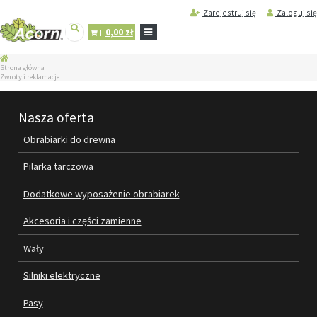
Zarejestruj się
Zaloguj się
0,00 zł
STRONA
Strona główna
GŁÓWNA
Zwroty i reklamacje
SERWIS
I
Nasza oferta
REGENERACJA
MASZYN
Obrabiarki do drewna
PRODUKTY
Pilarka tarczowa
OBRABIARKI DO DREWNA
Dodatkowe wyposażenie obrabiarek
PILARKA TARCZOWA
Akcesoria i części zamienne
DODATKOWE WYPOSAŻENIE
Wały
OBRABIAREK
Silniki elektryczne
AKCESORIA I CZĘŚCI ZAMIENNE
Pasy
WAŁY