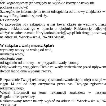
wielkogabarytowy (ze względy na wysokie koszty dostawy nie
podlega zwrotowi)
Szczegółowe informacje na temat odstąpienia od umowy znajdziesz w
naszym Regulaminie sprzedaży.
Reklamacje
W przypadku gdy zakupiony u nas towar okaże się wadliwy, masz
prawo reklamować go w oparciu o rękojmię. Reklamację najlepiej
złożyć na adres e-mail: fabrykaobrabiarek@wp.pl lub drogą pocztową
na adres: ul. Wrocławska 4, 76-200 Słupsk.
W związku z wadą możesz żądać:
wymiany rzeczy na wolną od wad,
usunięcia wady,
obniżeniu ceny,
odstąpieniu od umowy – w przypadku wady istotnej.
Odpowiadamy względem Ciebie za wady stwierdzone przed upływem
dwóch lat od dnia wydania rzeczy.
Rozpatrzenie Twojej reklamacji (ustosunkowanie się do niej) nastąpi w
ciągu 14 dni od daty otrzymania przez nas Twojego zgłoszenia
reklamacyjnego.
Więcej informacji na temat reklamacji znajdziesz w naszym
Regulaminie sprzedaży.
Reklamowany towar należy wysłać na adres: ul. Wrocławska 4, 76-
200 Słupsk