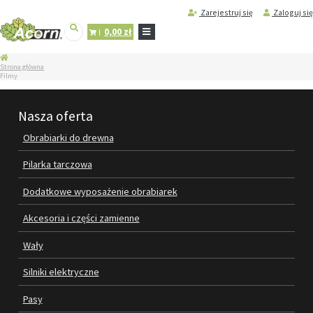
Zarejestruj się
Zaloguj się
0,00 zł
STRONA
Strona główna
GŁÓWNA
Filmy
SERWIS
I
Nasza oferta
REGENERACJA
MASZYN
Obrabiarki do drewna
PRODUKTY
Pilarka tarczowa
OBRABIARKI DO DREWNA
Dodatkowe wyposażenie obrabiarek
PILARKA TARCZOWA
Akcesoria i części zamienne
DODATKOWE WYPOSAŻENIE
Wały
OBRABIAREK
Silniki elektryczne
AKCESORIA I CZĘŚCI ZAMIENNE
Pasy
WAŁY