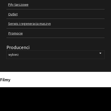
Piły tarczowe
SILNIKI ELEKTRYCZNE
Outlet
PASY
Serwis i regeneracja maszyn
Promocje
PIŁY TARCZOWE
OUTLET
Producenci
SERWIS I REGENERACJA MASZYN
PROMOCJE
REGULAMIN
KATALOGI
Filmy
OBRABIARKI DO DREWNA
SILNIKI ELEKTRYCZNE
PASY KLINOWE