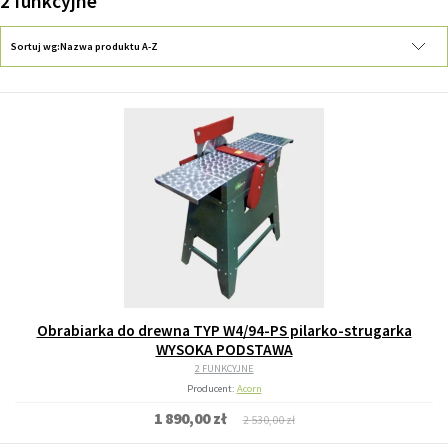
2 funkcyjne
Sortuj wg:
Nazwa produktu A-Z
Obrabiarka do drewna TYP W4/94-PS pilarko-strugarka
WYSOKA PODSTAWA
2 FUNKCYJNE
Producent:
Acorn
1 890,00 zł
2 530,00 zł