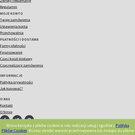
Zwroty i reklamacje
Regulamin
MOJE KONTO
Twoje zamówienia
Ustawienia konta
Przechowalnia
PŁATNOŚCI I DOSTAWA
Formy płatności
Finansowanie
Czas i koszt dostawy
Czas realizacji zamówienia
INFORMACJE
Polityka prywatności
Jak kupować?
O NAS
Kontakt
O firmie
Strona korzysta z plików cookies w celu realizacji usług i zgodnie z
Polityką
Plików Cookies
. Możesz określić warunki przechowywania lub dostępu do plików
© 2018 Acorn. Wszelkie prawa zastrzeżone.