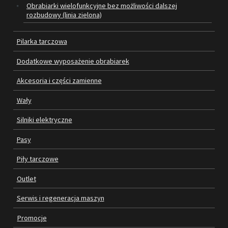
Obrabiarki wielofunkcyjne bez możliwości dalszej
rozbudowy (linia zielona)
SILNIKI ELEKTRYCZNE
Pilarka tarczowa
PASY
Dodatkowe wyposażenie obrabiarek
PIŁY TARCZOWE
Akcesoria i części zamienne
OUTLET
Wały
SERWIS I REGENERACJA MASZYN
Silniki elektryczne
PROMOCJE
Pasy
REGULAMIN
Piły tarczowe
KATALOGI
OBRABIARKI DO DREWNA
Outlet
Serwis i regeneracja maszyn
SILNIKI ELEKTRYCZNE
Promocje
PASY KLINOWE