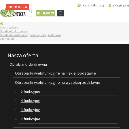
Zarejestruj się
Zaloguj się
PROMOCJA
PROMOCJA
0,00 zł
STRONA
Strona główna
GŁÓWNA
Obrabiarki do drewna
Obrabiarki wielofunkcyjne na wysokiej podstawie
SERWIS
2 funkcyjne
I
REGENERACJA
MASZYN
Nasza oferta
PRODUKTY
Obrabiarki do drewna
OBRABIARKI DO DREWNA
Obrabiarki wielofunkcyjne na niskiej podstawie
Obrabiarki wielofunkcyjne na wysokiej podstawie
PILARKA TARCZOWA
5 funkcyjne
DODATKOWE WYPOSAŻENIE
4 funkcyjne
OBRABIAREK
3 funkcyjne
AKCESORIA I CZĘŚCI ZAMIENNE
2 funkcyjne
WAŁY