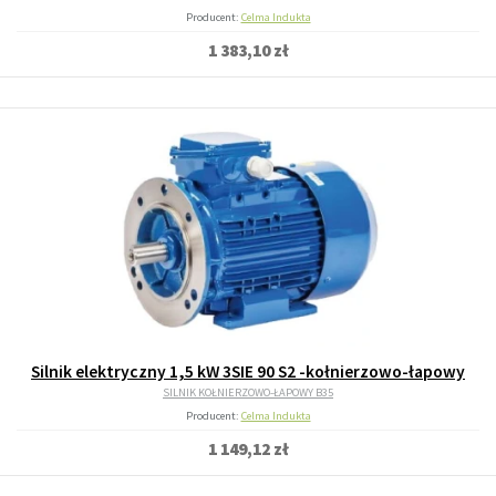
Producent:
Celma Indukta
1 383,10 zł
Silnik elektryczny 1,5 kW 3SIE 90 S2 -kołnierzowo-łapowy
SILNIK KOŁNIERZOWO-ŁAPOWY B35
Producent:
Celma Indukta
1 149,12 zł