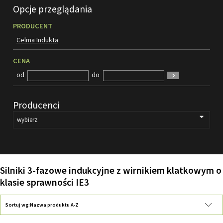
Opcje przeglądania
FILMY
PRODUCENT
KONTAKT
Celma Indukta
CENA
od
do
Producenci
Silniki 3-fazowe indukcyjne z wirnikiem klatkowym o
klasie sprawności IE3
Sortuj wg:
Nazwa produktu A-Z