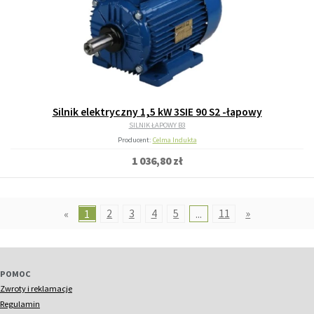
Silnik elektryczny 1,5 kW 3SIE 90 S2 -łapowy
SILNIK ŁAPOWY B3
Producent:
Celma Indukta
1 036,80 zł
«
1
2
3
4
5
...
11
»
POMOC
Zwroty i reklamacje
Regulamin