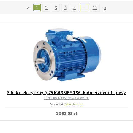
«
1
2
3
4
5
...
11
»
Silnik elektryczny 0,75 kW 3SIE 90 S6 -kołnierzowo-łapowy
SILNIK KOŁNIERZOWO-ŁAPOWY B35
Producent:
Celma Indukta
1 592,52 zł