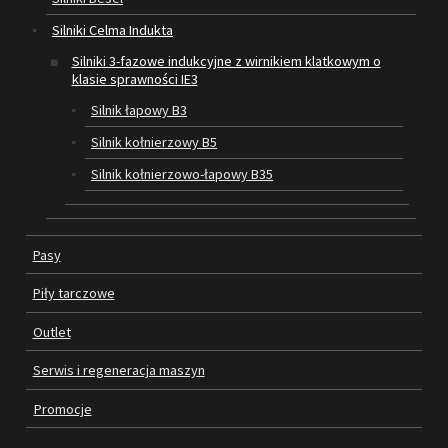
Silniki Celma Indukta
SILNIKI ELEKTRYCZNE
Silniki 3-fazowe indukcyjne z wirnikiem klatkowym o
klasie sprawności IE3
PASY
Silnik łapowy B3
PIŁY TARCZOWE
Silnik kołnierzowy B5
Silnik kołnierzowo-łapowy B35
OUTLET
SERWIS I REGENERACJA MASZYN
Pasy
PROMOCJE
REGULAMIN
Piły tarczowe
KATALOGI
Outlet
OBRABIARKI DO DREWNA
Serwis i regeneracja maszyn
SILNIKI ELEKTRYCZNE
Promocje
PASY KLINOWE