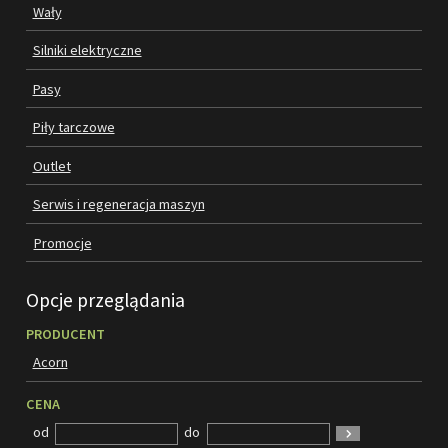
Wały
SILNIKI ELEKTRYCZNE
Silniki elektryczne
Pasy
PASY
Piły tarczowe
PIŁY TARCZOWE
Outlet
OUTLET
Serwis i regeneracja maszyn
SERWIS I REGENERACJA MASZYN
Promocje
PROMOCJE
REGULAMIN
Opcje przeglądania
KATALOGI
PRODUCENT
OBRABIARKI DO DREWNA
Acorn
SILNIKI ELEKTRYCZNE
CENA
od
do
PASY KLINOWE