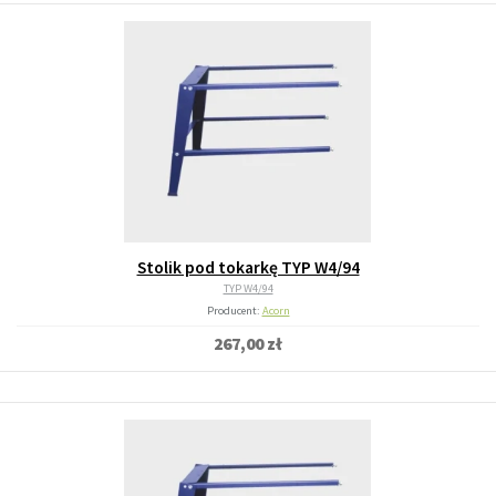
Stolik pod tokarkę TYP W4/94
TYP W4/94
Producent:
Acorn
267,00 zł