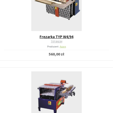
Frezarka TYP W4/94
TYP W4/94
Producent:
Acorn
560,00 zł