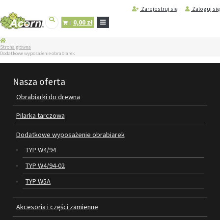
Zarejestruj się
Zaloguj się
0,00 zł
STRONA
Strona główna
GŁÓWNA
Dodatkowe wyposażenie obrabiarek
SERWIS
I
Nasza oferta
REGENERACJA
MASZYN
Obrabiarki do drewna
PRODUKTY
Pilarka tarczowa
OBRABIARKI DO DREWNA
Dodatkowe wyposażenie obrabiarek
PILARKA TARCZOWA
TYP W4/94
DODATKOWE WYPOSAŻENIE
TYP W4/94-02
OBRABIAREK
TYP W5A
AKCESORIA I CZĘŚCI ZAMIENNE
Akcesoria i części zamienne
WAŁY