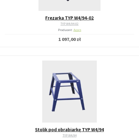
Frezarka TYP W4/94-02
TYP W4/94-02
Producent:
Acorn
1 097,00 zł
Stolik pod obrabiarkę TYP W4/94
TYP W4/94