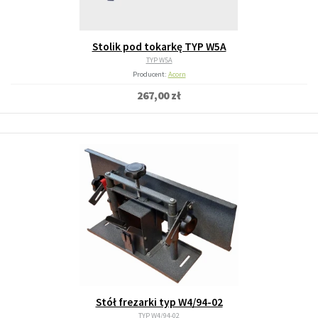
Stolik pod tokarkę TYP W5A
TYP W5A
Producent:
Acorn
267,00 zł
Stół frezarki typ W4/94-02
TYP W4/94-02