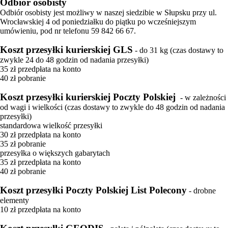
Odbiór osobisty
Odbiór osobisty jest możliwy w naszej siedzibie w Słupsku przy ul.
FILMY
Wrocławskiej 4 od poniedziałku do piątku po wcześniejszym
KONTAKT
umówieniu, pod nr telefonu 59 842 66 67.
Koszt przesyłki kurierskiej GLS
- do 31 kg (czas dostawy to
zwykle 24 do 48 godzin od nadania przesyłki)
35 zł przedpłata na konto
40 zł pobranie
Koszt przesyłki kurierskiej Poczty Polskiej
- w zależności
od wagi i wielkości (czas dostawy to zwykle do 48 godzin od nadania
przesyłki)
standardowa wielkość przesyłki
30 zł przedpłata na konto
35 zł pobranie
przesyłka o większych gabarytach
35 zł przedpłata na konto
40 zł pobranie
Koszt przesyłki Poczty Polskiej List Polecony
- drobne
elementy
10 zł przedpłata na konto