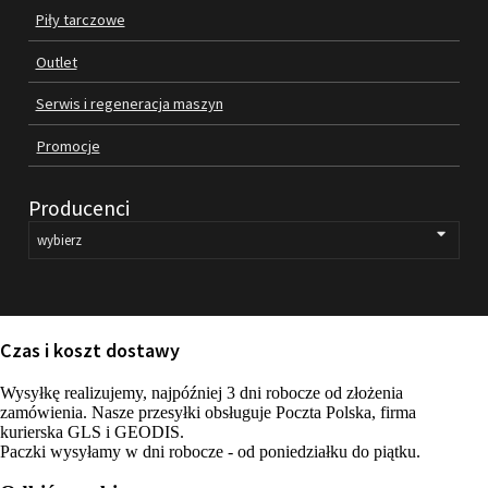
Piły tarczowe
SILNIKI ELEKTRYCZNE
Outlet
PASY
Serwis i regeneracja maszyn
Promocje
PIŁY TARCZOWE
OUTLET
Producenci
SERWIS I REGENERACJA MASZYN
PROMOCJE
REGULAMIN
KATALOGI
Czas i koszt dostawy
OBRABIARKI DO DREWNA
Wysyłkę realizujemy, najpóźniej 3 dni robocze od złożenia
zamówienia. Nasze przesyłki obsługuje Poczta Polska, firma
SILNIKI ELEKTRYCZNE
kurierska GLS i GEODIS.
Paczki wysyłamy w dni robocze - od poniedziałku do piątku.
PASY KLINOWE