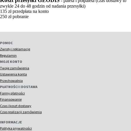
Koszt przesyłki GEODIS
- paleta i półpaleta (czas dostawy to
zwykle 24 do 48 godzin od nadania przesyłki)
135 zł przedpłata na konto
250 zł pobranie
POMOC
Zwroty i reklamacje
Regulamin
MOJE KONTO
Twoje zamówienia
Ustawienia konta
Przechowalnia
PŁATNOŚCI I DOSTAWA
Formy płatności
Finansowanie
Czas i koszt dostawy
Czas realizacji zamówienia
INFORMACJE
Polityka prywatności