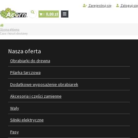
Zarejestruj się
Zaloguj się
0,00 zł
STRONA
Strona główna
GŁÓWNA
Czas i koszt dostawy
SERWIS
I
Nasza oferta
REGENERACJA
MASZYN
Obrabiarki do drewna
PRODUKTY
Pilarka tarczowa
OBRABIARKI DO DREWNA
Dodatkowe wyposażenie obrabiarek
PILARKA TARCZOWA
Akcesoria i części zamienne
DODATKOWE WYPOSAŻENIE
Wały
OBRABIAREK
Silniki elektryczne
AKCESORIA I CZĘŚCI ZAMIENNE
Pasy
WAŁY