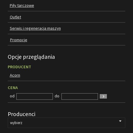
Piły tarczowe
SILNIKI ELEKTRYCZNE
Outlet
PASY
Serwis i regeneracja maszyn
Promocje
PIŁY TARCZOWE
OUTLET
Opcje przeglądania
PRODUCENT
SERWIS I REGENERACJA MASZYN
Acorn
PROMOCJE
REGULAMIN
CENA
KATALOGI
od
do
OBRABIARKI DO DREWNA
Producenci
SILNIKI ELEKTRYCZNE
PASY KLINOWE