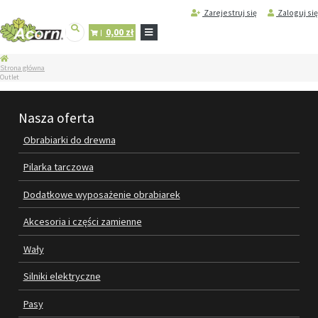
Zarejestruj się
Zaloguj się
0,00 zł
STRONA
Strona główna
GŁÓWNA
Outlet
SERWIS
I
Nasza oferta
REGENERACJA
MASZYN
Obrabiarki do drewna
PRODUKTY
Pilarka tarczowa
OBRABIARKI DO DREWNA
Dodatkowe wyposażenie obrabiarek
PILARKA TARCZOWA
Akcesoria i części zamienne
DODATKOWE WYPOSAŻENIE
Wały
OBRABIAREK
Silniki elektryczne
AKCESORIA I CZĘŚCI ZAMIENNE
Pasy
WAŁY