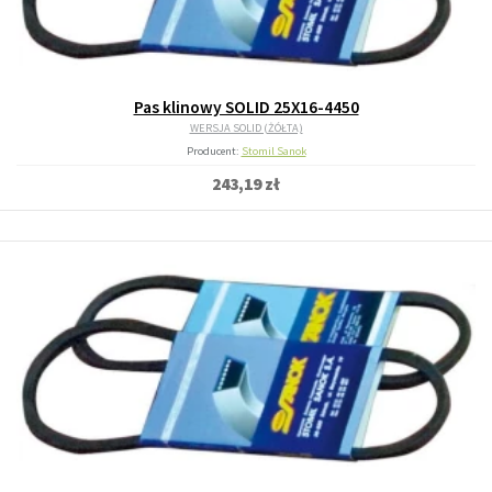
Pas klinowy SOLID 25X16-4450
WERSJA SOLID (ŻÓŁTA)
Producent:
Stomil Sanok
243,19 zł