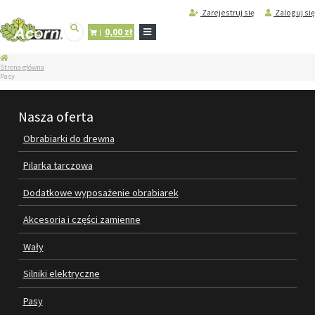
Zarejestruj się
Zaloguj się
0,00 zł
STRONA
Strona główna
GŁÓWNA
Pasy
SERWIS
I
Nasza oferta
REGENERACJA
MASZYN
Obrabiarki do drewna
PRODUKTY
Pilarka tarczowa
OBRABIARKI DO DREWNA
Dodatkowe wyposażenie obrabiarek
PILARKA TARCZOWA
Akcesoria i części zamienne
DODATKOWE WYPOSAŻENIE
Wały
OBRABIAREK
Silniki elektryczne
AKCESORIA I CZĘŚCI ZAMIENNE
Pasy
WAŁY