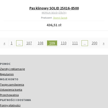
Pas klinowy SOLID 25X16-8500
WERSJA SOLID (ŻÓŁTA)
Producent:
Stomil Sanok
436,51 zł
«
1
...
107
108
109
110
111
...
200
»
POMOC
Zwroty i reklamacje
Regulamin
MOJE KONTO
Twoje zamówienia
Ustawienia konta
Przechowalnia
PŁATNOŚCI I DOSTAWA
Formy płatności