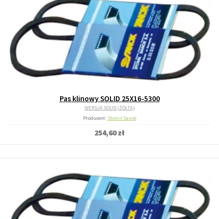
Pas klinowy SOLID 25X16-5300
WERSJA SOLID (ŻÓŁTA)
Producent:
Stomil Sanok
254,60 zł