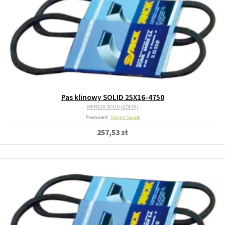
Pas klinowy SOLID 25X16-4750
WERSJA SOLID (ŻÓŁTA)
Producent:
Stomil Sanok
257,53 zł