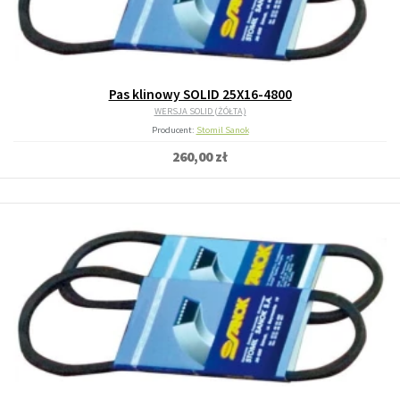
Pas klinowy SOLID 25X16-4800
WERSJA SOLID (ŻÓŁTA)
Producent:
Stomil Sanok
260,00 zł