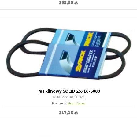
305,80 zł
Pas klinowy SOLID 25X16-6000
WERSJA SOLID (ŻÓŁTA)
Producent:
Stomil Sanok
317,16 zł