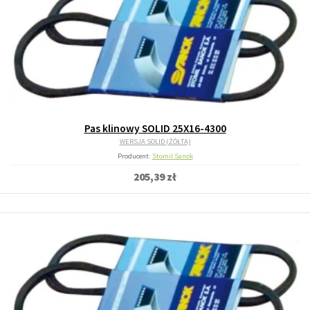
Pas klinowy SOLID 25X16-4300
WERSJA SOLID (ŻÓŁTA)
Producent:
Stomil Sanok
205,39 zł