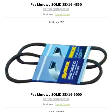
Pas klinowy SOLID 25X16-4850
WERSJA SOLID (ŻÓŁTA)
Producent:
Stomil Sanok
261,77 zł
Pas klinowy SOLID 25X16-5000
WERSJA SOLID (ŻÓŁTA)
Producent:
Stomil Sanok
241,84 zł