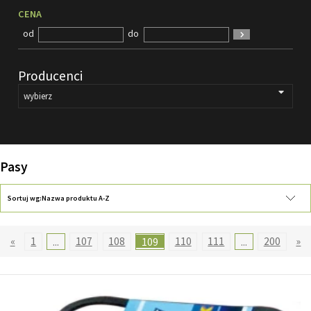
CENA
FILMY
od
do
KONTAKT
Producenci
Pasy
Sortuj wg:
Nazwa produktu A-Z
«
1
...
107
108
109
110
111
...
200
»