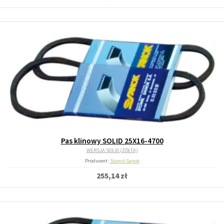
Pas klinowy SOLID 25X16-4700
WERSJA SOLID (ŻÓŁTA)
Producent:
Stomil Sanok
255,14 zł