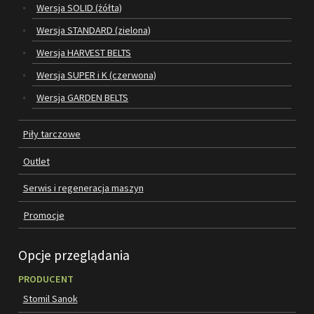
Wersja SOLID (żółta)
Wersja STANDARD (zielona)
SILNIKI ELEKTRYCZNE
Wersja HARVEST BELTS
PASY
Wersja SUPER i K (czerwona)
PIŁY TARCZOWE
Wersja GARDEN BELTS
OUTLET
Piły tarczowe
SERWIS I REGENERACJA MASZYN
Outlet
PROMOCJE
Serwis i regeneracja maszyn
REGULAMIN
Promocje
KATALOGI
OBRABIARKI DO DREWNA
Opcje przeglądania
SILNIKI ELEKTRYCZNE
PRODUCENT
Stomil Sanok
PASY KLINOWE