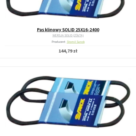
Pas klinowy SOLID 25X16-2400
WERSJA SOLID (ŻÓŁTA)
Producent:
Stomil Sanok
144,79 zł