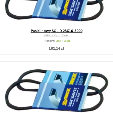
Pas klinowy SOLID 25X16-3000
WERSJA SOLID (ŻÓŁTA)
Producent:
Stomil Sanok
162,14 zł