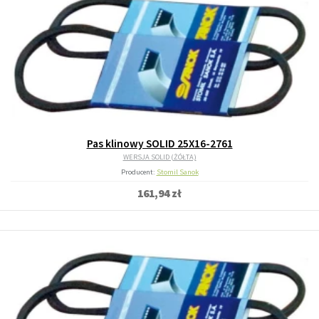
Pas klinowy SOLID 25X16-2761
WERSJA SOLID (ŻÓŁTA)
Producent:
Stomil Sanok
161,94 zł