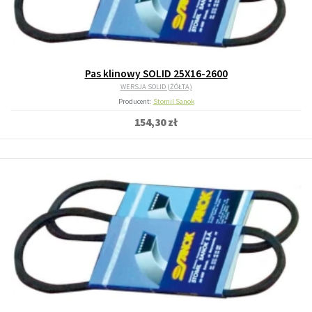
Pas klinowy SOLID 25X16-2600
WERSJA SOLID (ŻÓŁTA)
Producent:
Stomil Sanok
154,30 zł