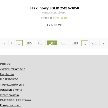
Pas klinowy SOLID 25X16-3050
WERSJA SOLID (ŻÓŁTA)
Producent:
Stomil Sanok
176,38 zł
«
1
...
105
106
107
108
109
...
200
»
POMOC
Zwroty i reklamacje
Regulamin
MOJE KONTO
Twoje zamówienia
Ustawienia konta
Przechowalnia
PŁATNOŚCI I DOSTAWA
Formy płatności