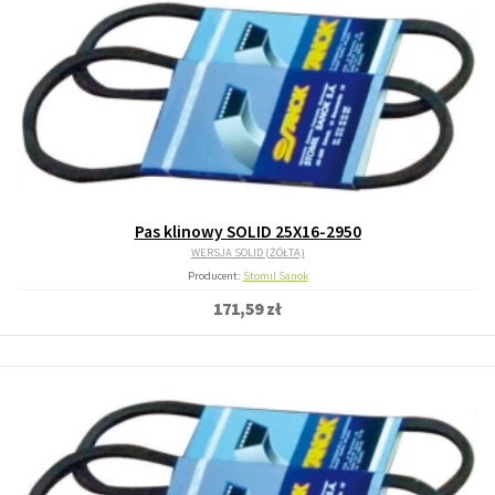
Pas klinowy SOLID 25X16-2950
WERSJA SOLID (ŻÓŁTA)
Producent:
Stomil Sanok
171,59 zł