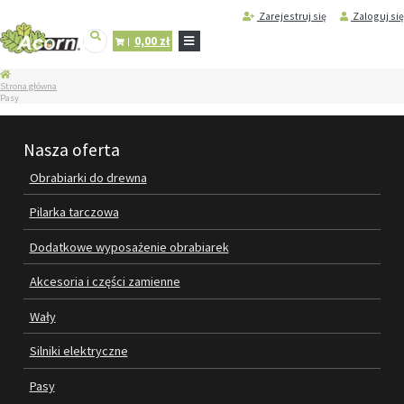
Zarejestruj się
Zaloguj się
0,00 zł
STRONA
Strona główna
GŁÓWNA
Pasy
SERWIS
I
Nasza oferta
REGENERACJA
MASZYN
Obrabiarki do drewna
PRODUKTY
Pilarka tarczowa
OBRABIARKI DO DREWNA
Dodatkowe wyposażenie obrabiarek
PILARKA TARCZOWA
Akcesoria i części zamienne
DODATKOWE WYPOSAŻENIE
Wały
OBRABIAREK
Silniki elektryczne
AKCESORIA I CZĘŚCI ZAMIENNE
Pasy
WAŁY