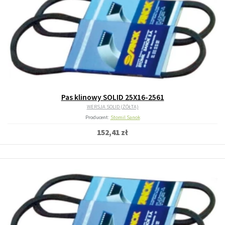
Pas klinowy SOLID 25X16-2561
WERSJA SOLID (ŻÓŁTA)
Producent:
Stomil Sanok
152,41 zł