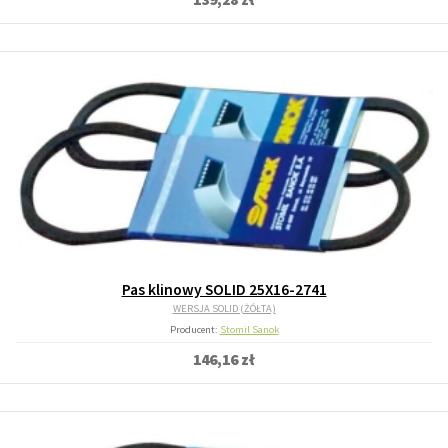
Pas klinowy SOLID 25X16-2741
WERSJA SOLID (ŻÓŁTA)
Producent:
Stomil Sanok
146,16 zł