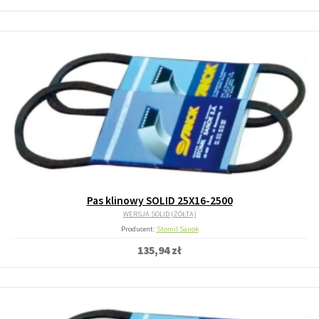
Pas klinowy SOLID 25X16-2500
WERSJA SOLID (ŻÓŁTA)
Producent:
Stomil Sanok
135,94 zł