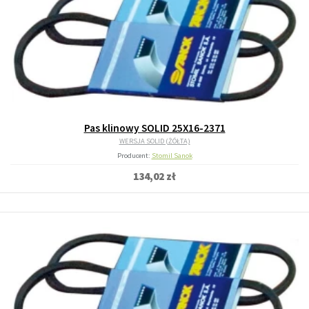
Pas klinowy SOLID 25X16-2371
WERSJA SOLID (ŻÓŁTA)
Producent:
Stomil Sanok
134,02 zł