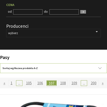
CENA
FILMY
od
do
KONTAKT
Producenci
Pasy
Sortuj wg:
Nazwa produktu A-Z
«
1
...
105
106
107
108
109
...
200
»