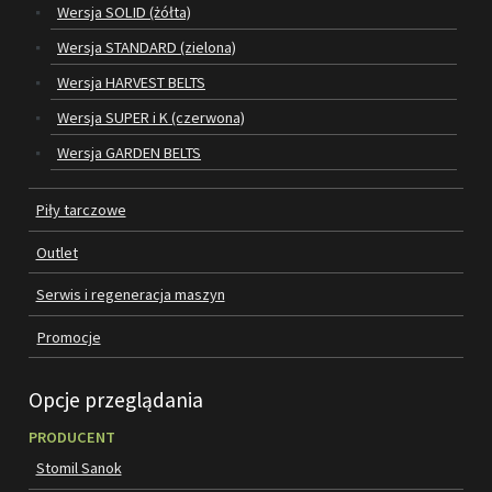
Wersja SOLID (żółta)
Wersja STANDARD (zielona)
SILNIKI ELEKTRYCZNE
Wersja HARVEST BELTS
PASY
Wersja SUPER i K (czerwona)
PIŁY TARCZOWE
Wersja GARDEN BELTS
OUTLET
Piły tarczowe
SERWIS I REGENERACJA MASZYN
Outlet
PROMOCJE
Serwis i regeneracja maszyn
REGULAMIN
Promocje
KATALOGI
OBRABIARKI DO DREWNA
Opcje przeglądania
SILNIKI ELEKTRYCZNE
PRODUCENT
Stomil Sanok
PASY KLINOWE