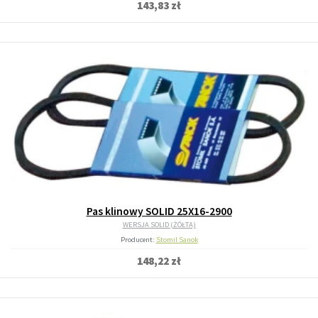
143,83 zł
Pas klinowy SOLID 25X16-2900
WERSJA SOLID (ŻÓŁTA)
Producent:
Stomil Sanok
148,22 zł