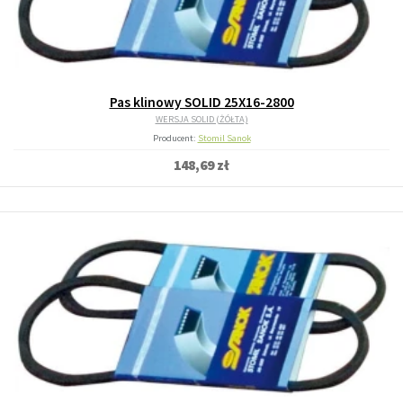
Pas klinowy SOLID 25X16-2800
WERSJA SOLID (ŻÓŁTA)
Producent:
Stomil Sanok
148,69 zł