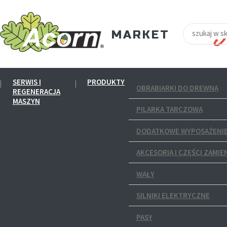
SERWIS I
PRODUKTY
OBRABIARKI DO DREWNA
REGENERACJA
MASZYN
PILARKA TARCZOWA
DODATKOWE WYPOSAŻENIE
AKCESORIA I CZĘŚCI ZAMIE
WAŁY
SILNIKI ELEKTRYCZNE
PASY