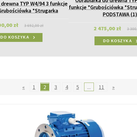
Obrabiarka do drewna TYP
 drewna TYP W4/94 3 funkcje
funkcje *Grubościówka *Str
*Grubościówka *Strugarka
PODSTAWA (1
90,00 zł
3 692,00 zł
2 475,00 zł
3 300
DO KOSZYKA
DO KOSZYKA
«
1
2
3
4
5
...
11
»