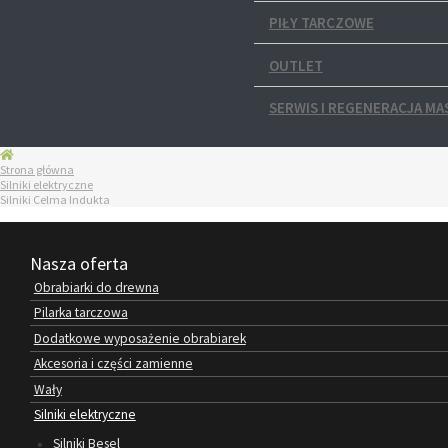
PIŁY TARCZOWE
OUTLET
SERWIS I REGENERACJA MA
Strona główna
Silniki elektryczne
Silniki Celma Indukta
Nasza oferta
Obrabiarki do drewna
Pilarka tarczowa
Dodatkowe wyposażenie obrabiarek
Akcesoria i części zamienne
Wały
Silniki elektryczne
Silniki Besel