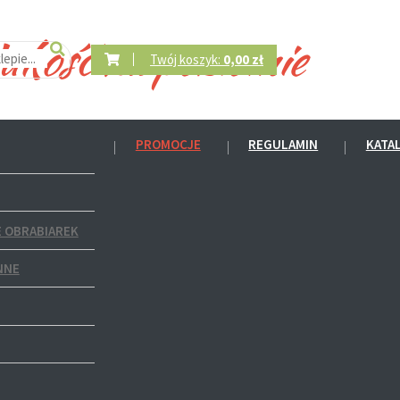
Twój koszyk:
0,00 zł
PROMOCJE
REGULAMIN
KATA
 OBRABIAREK
NNE