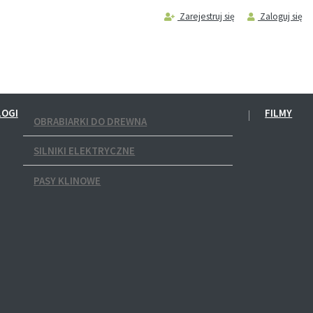
Zarejestruj się
Zaloguj się
LOGI
FILMY
OBRABIARKI DO DREWNA
SILNIKI ELEKTRYCZNE
PASY KLINOWE