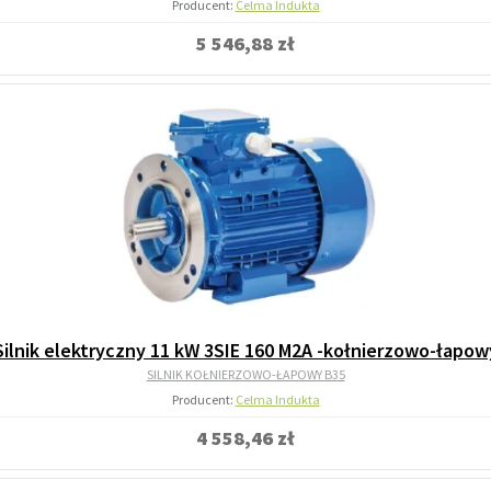
Producent:
Celma Indukta
5 546,88 zł
Silnik elektryczny 11 kW 3SIE 160 M2A -kołnierzowo-łapow
SILNIK KOŁNIERZOWO-ŁAPOWY B35
Producent:
Celma Indukta
4 558,46 zł