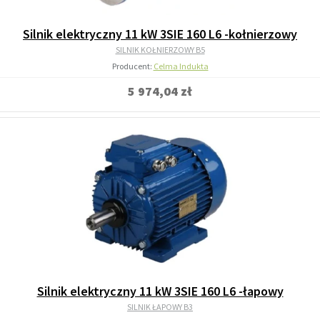
Silnik elektryczny 11 kW 3SIE 160 L6 -kołnierzowy
SILNIK KOŁNIERZOWY B5
Producent:
Celma Indukta
5 974,04 zł
Silnik elektryczny 11 kW 3SIE 160 L6 -łapowy
SILNIK ŁAPOWY B3