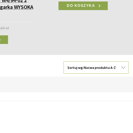
 W4/94-02 2
ugarka WYSOKA
DO KOSZYKA
)
,00 zł
Sortuj wg:
Nazwa produktu A-Z