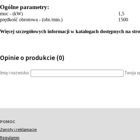
Ogólne parametry:
moc - (kW)
1,5
prędkość obrotowa - (obr./min.)
1500
Więcej szczegółowych informacji w katalogach dostępnych na stron
Opinie o produkcie (0)
Imię i nazwisko:
Twoja op
POMOC
Zwroty i reklamacje
Regulamin