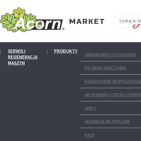
SERWIS I
PRODUKTY
OBRABIARKI DO DREWNA
REGENERACJA
MASZYN
PILARKA TARCZOWA
DODATKOWE WYPOSAŻENIE
AKCESORIA I CZĘŚCI ZAMIE
WAŁY
SILNIKI ELEKTRYCZNE
PASY