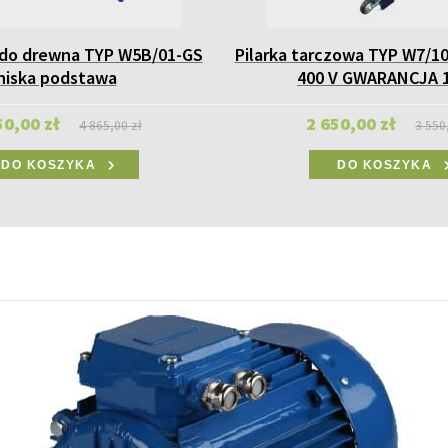
 do drewna TYP W5B/01-GS
Pilarka tarczowa TYP W7/10
niska podstawa
400 V GWARANCJA 
50,00 zł
2 650,00 zł
4 865,00 zł
3 550
DO KOSZYKA
DO KOSZYKA