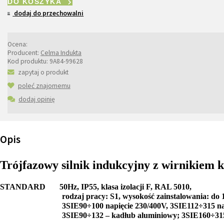
DO KOSZYKA
dodaj do przechowalni
Ocena:
Producent:
Celma Indukta
Kod produktu:
9A84-99628
zapytaj o produkt
poleć znajomemu
dodaj opinię
Opis
Trójfazowy silnik indukcyjny z wirnikiem 
STANDARD 50Hz, IP55, klasa izolacji F, RAL 5010,
rodzaj pracy: S1, wysokość zainstalowania: do 1000
3SIE90÷100 napięcie 230/400V, 3SIE112÷315 napię
3SIE90÷132 – kadłub aluminiowy; 3SIE160÷315 – 