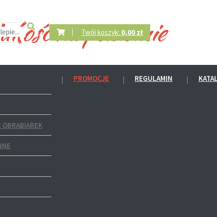
Twój koszyk:
0,00 zł
PROMOCJE
REGULAMIN
KATA
 OBRABIAREK
NNE