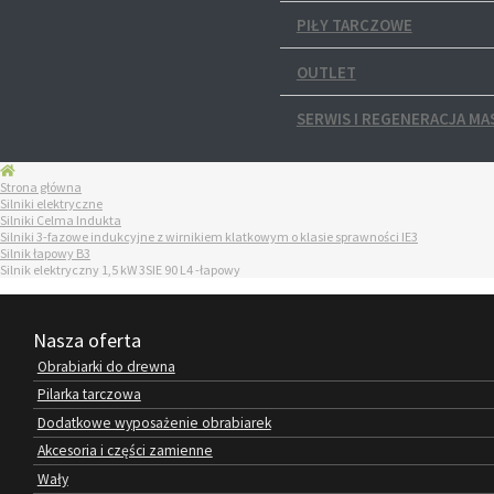
PIŁY TARCZOWE
OUTLET
SERWIS I REGENERACJA MA
Strona główna
Silniki elektryczne
Silniki Celma Indukta
Silniki 3-fazowe indukcyjne z wirnikiem klatkowym o klasie sprawności IE3
Silnik łapowy B3
Silnik elektryczny 1,5 kW 3SIE 90 L4 -łapowy
Nasza oferta
Obrabiarki do drewna
Pilarka tarczowa
Dodatkowe wyposażenie obrabiarek
Akcesoria i części zamienne
Wały