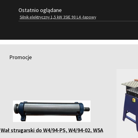
Ostatnio oglądane
Silnik elektryczny 1,5 kW 3SIE 90 L4 -łapowy
Promocje
Wał strugarski do W4/94-PS, W4/94-02, W5A