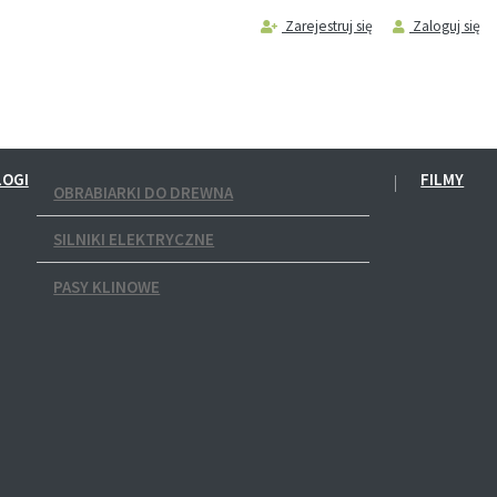
Zarejestruj się
Zaloguj się
LOGI
FILMY
OBRABIARKI DO DREWNA
SILNIKI ELEKTRYCZNE
PASY KLINOWE