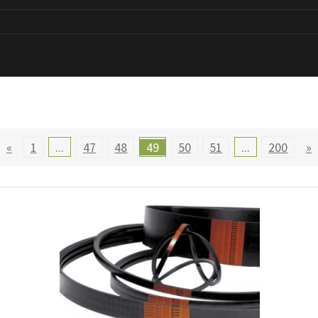
«
1
...
47
48
49
50
51
...
200
»