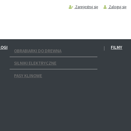
Zarejestruj się
Zaloguj się
LOGI
FILMY
OBRABIARKI DO DREWNA
SILNIKI ELEKTRYCZNE
PASY KLINOWE