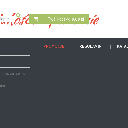
Twój koszyk:
0,00 zł
PROMOCJE
REGULAMIN
KATA
 OBRABIAREK
NNE