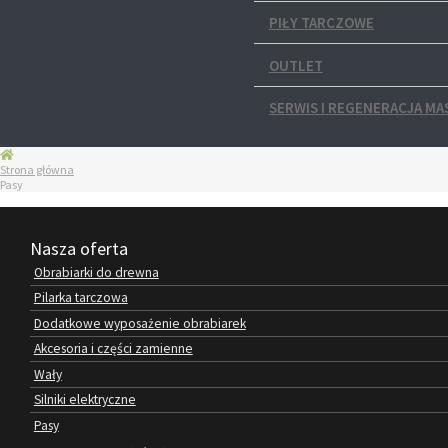
PIŁY TARCZOWE
OUTLET
SERWIS I REGENERACJA MA
Strona główna
Pasy
Nasza oferta
Obrabiarki do drewna
Pilarka tarczowa
Dodatkowe wyposażenie obrabiarek
Akcesoria i części zamienne
Wały
Silniki elektryczne
Pasy