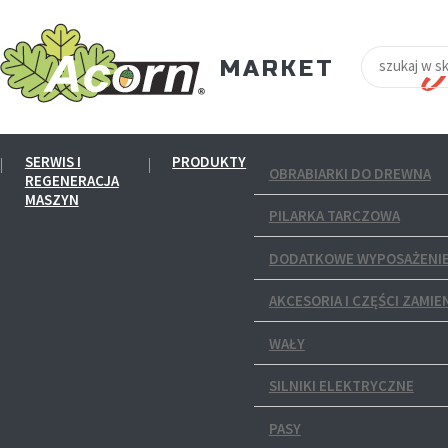
SERWIS I
PRODUKTY
OBRABIARKI DO DREWNA
REGENERACJA
MASZYN
PILARKA TARCZOWA
DODATKOWE WYPOSAŻENIE
AKCESORIA I CZĘŚCI ZAMIE
WAŁY
SILNIKI ELEKTRYCZNE
PASY