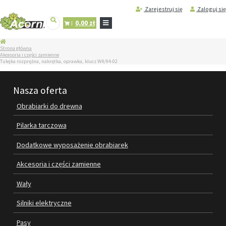
Zarejestruj się
Zaloguj się
0,00 zł
STRONA
Strona główna
GŁÓWNA
Akcesoria i części zamienne
Tulejka rozprężna, nakrętka, oprawka, klucz W4/94-02
SERWIS
I
REGENERACJA
Nasza oferta
MASZYN
Obrabiarki do drewna
PRODUKTY
OBRABIARKI DO DREWNA
Pilarka tarczowa
Dodatkowe wyposażenie obrabiarek
PILARKA TARCZOWA
Akcesoria i części zamienne
DODATKOWE WYPOSAŻENIE
OBRABIAREK
Wały
AKCESORIA I CZĘŚCI ZAMIENNE
Silniki elektryczne
Pasy
WAŁY