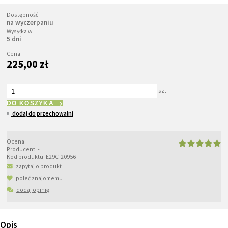
Dostępność:
na wyczerpaniu
Wysyłka w:
5 dni
Cena:
225,00 zł
szt.
DO KOSZYKA
dodaj do przechowalni
Ocena:
Producent:
-
Kod produktu:
E29C-20956
zapytaj o produkt
poleć znajomemu
dodaj opinię
Opis