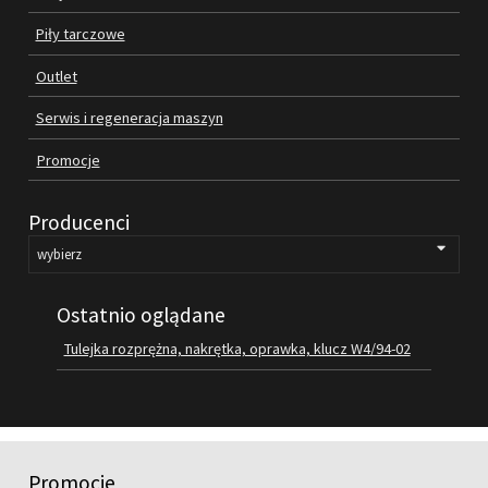
Piły tarczowe
SILNIKI ELEKTRYCZNE
Outlet
PASY
Serwis i regeneracja maszyn
PIŁY TARCZOWE
Promocje
OUTLET
Producenci
SERWIS I REGENERACJA MASZYN
PROMOCJE
Ostatnio oglądane
REGULAMIN
KATALOGI
Tulejka rozprężna, nakrętka, oprawka, klucz W4/94-02
OBRABIARKI DO DREWNA
SILNIKI ELEKTRYCZNE
Promocje
PASY KLINOWE