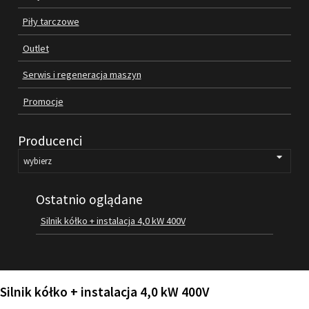
Piły tarczowe
SILNIKI ELEKTRYCZNE
Outlet
PASY
Serwis i regeneracja maszyn
PIŁY TARCZOWE
Promocje
OUTLET
Producenci
SERWIS I REGENERACJA MASZYN
PROMOCJE
Ostatnio oglądane
REGULAMIN
KATALOGI
Silnik kółko + instalacja 4,0 kW 400V
OBRABIARKI DO DREWNA
SILNIKI ELEKTRYCZNE
Silnik kółko + instalacja 4,0 kW 400V
PASY KLINOWE