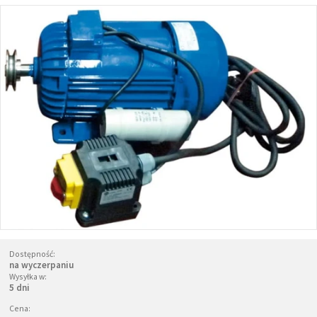
FILMY
KONTAKT
Dostępność:
na wyczerpaniu
Wysyłka w:
5 dni
Cena: