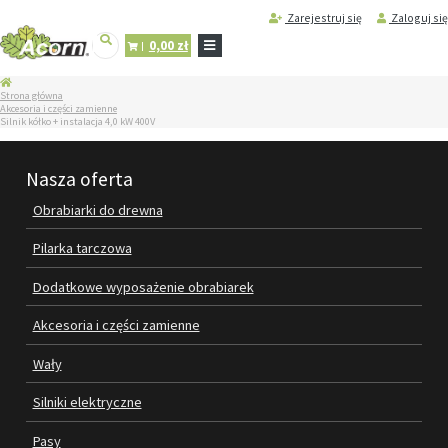
Zarejestruj się
Zaloguj się
0,00 zł
STRONA
Strona główna
GŁÓWNA
Akcesoria i części zamienne
Silnik kółko + instalacja 4,0 kW 400V
SERWIS
I
REGENERACJA
Nasza oferta
MASZYN
Obrabiarki do drewna
PRODUKTY
OBRABIARKI DO DREWNA
Pilarka tarczowa
Dodatkowe wyposażenie obrabiarek
PILARKA TARCZOWA
Akcesoria i części zamienne
DODATKOWE WYPOSAŻENIE
OBRABIAREK
Wały
AKCESORIA I CZĘŚCI ZAMIENNE
Silniki elektryczne
Pasy
WAŁY