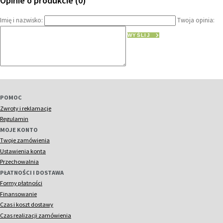
Opinie o produkcie (0)
Imię i nazwisko:
Twoja opinia:
WYŚLIJ
POMOC
Zwroty i reklamacje
Regulamin
MOJE KONTO
Twoje zamówienia
Ustawienia konta
Przechowalnia
PŁATNOŚCI I DOSTAWA
Formy płatności
Finansowanie
Czas i koszt dostawy
Czas realizacji zamówienia