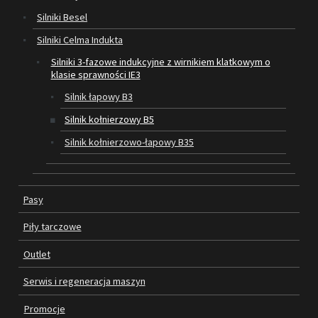
Silniki Besel
SILNIKI ELEKTRYCZNE
Silniki Celma Indukta
Silniki 3-fazowe indukcyjne z wirnikiem klatkowym o
PASY
klasie sprawności IE3
PIŁY TARCZOWE
Silnik łapowy B3
Silnik kołnierzowy B5
OUTLET
Silnik kołnierzowo-łapowy B35
SERWIS I REGENERACJA MASZYN
PROMOCJE
Pasy
REGULAMIN
KATALOGI
Piły tarczowe
OBRABIARKI DO DREWNA
Outlet
SILNIKI ELEKTRYCZNE
Serwis i regeneracja maszyn
Promocje
PASY KLINOWE