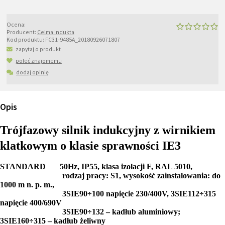
Ocena:
Producent:
Celma Indukta
Kod produktu:
FC31-9485A_20180926071807
zapytaj o produkt
poleć znajomemu
dodaj opinię
Opis
Trójfazowy silnik indukcyjny z wirnikiem
klatkowym o klasie sprawności IE3
STANDARD 50Hz, IP55, klasa izolacji F, RAL 5010,
rodzaj pracy: S1, wysokość zainstalowania: do
1000 m n. p. m.,
3SIE90÷100 napięcie 230/400V, 3SIE112÷315
napięcie 400/690V
3SIE90÷132 – kadłub aluminiowy;
3SIE160÷315 – kadłub żeliwny