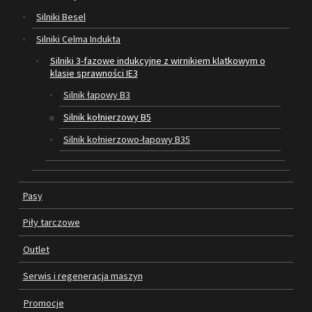
Silniki Besel
SILNIKI ELEKTRYCZNE
Silniki Celma Indukta
Silniki 3-fazowe indukcyjne z wirnikiem klatkowym o
PASY
klasie sprawności IE3
PIŁY TARCZOWE
Silnik łapowy B3
Silnik kołnierzowy B5
OUTLET
Silnik kołnierzowo-łapowy B35
SERWIS I REGENERACJA MASZYN
PROMOCJE
Pasy
REGULAMIN
KATALOGI
Piły tarczowe
OBRABIARKI DO DREWNA
Outlet
SILNIKI ELEKTRYCZNE
Serwis i regeneracja maszyn
Promocje
PASY KLINOWE