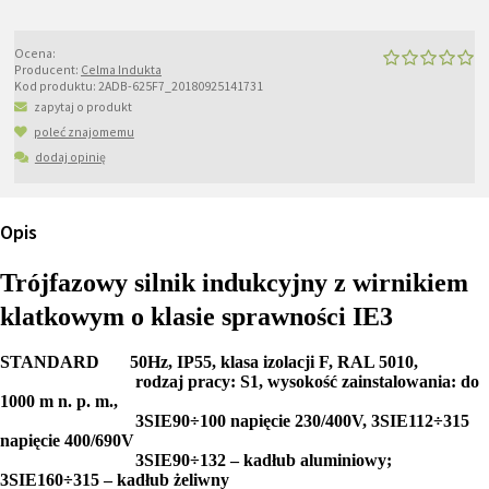
Ocena:
Producent:
Celma Indukta
Kod produktu:
2ADB-625F7_20180925141731
zapytaj o produkt
poleć znajomemu
dodaj opinię
Opis
Trójfazowy silnik indukcyjny z wirnikiem
klatkowym o klasie sprawności IE3
STANDARD 50Hz, IP55, klasa izolacji F, RAL 5010,
rodzaj pracy: S1, wysokość zainstalowania: do
1000 m n. p. m.,
3SIE90÷100 napięcie 230/400V, 3SIE112÷315
napięcie 400/690V
3SIE90÷132 – kadłub aluminiowy;
3SIE160÷315 – kadłub żeliwny