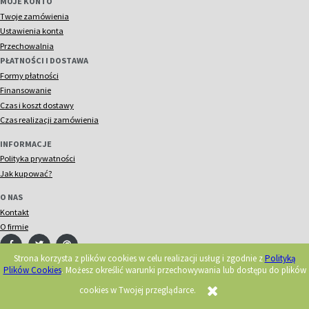
MOJE KONTO
Twoje zamówienia
Ustawienia konta
Przechowalnia
PŁATNOŚCI I DOSTAWA
Formy płatności
Finansowanie
Czas i koszt dostawy
Czas realizacji zamówienia
INFORMACJE
Polityka prywatności
Jak kupować?
O NAS
Kontakt
O firmie
Strona korzysta z plików cookies w celu realizacji usług i zgodnie z
Polityką
Plików Cookies
. Możesz określić warunki przechowywania lub dostępu do plików
© 2018 Acorn. Wszelkie prawa zastrzeżone.
Realizacja:
cookies w Twojej przeglądarce.