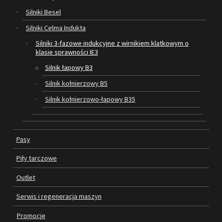
Silniki Besel
SILNIKI ELEKTRYCZNE
Silniki Celma Indukta
Silniki 3-fazowe indukcyjne z wirnikiem klatkowym o
PASY
klasie sprawności IE3
PIŁY TARCZOWE
Silnik łapowy B3
Silnik kołnierzowy B5
OUTLET
Silnik kołnierzowo-łapowy B35
SERWIS I REGENERACJA MASZYN
PROMOCJE
Pasy
REGULAMIN
KATALOGI
Piły tarczowe
OBRABIARKI DO DREWNA
Outlet
SILNIKI ELEKTRYCZNE
Serwis i regeneracja maszyn
Promocje
PASY KLINOWE