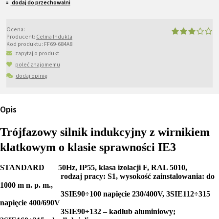
dodaj do przechowalni
Ocena:
Producent:
Celma Indukta
Kod produktu:
FF69-684A8
zapytaj o produkt
poleć znajomemu
dodaj opinię
Opis
Trójfazowy silnik indukcyjny z wirnikiem
klatkowym o klasie sprawności IE3
STANDARD 50Hz, IP55, klasa izolacji F, RAL 5010,
rodzaj pracy: S1, wysokość zainstalowania: do
1000 m n. p. m.,
3SIE90÷100 napięcie 230/400V, 3SIE112÷315
napięcie 400/690V
3SIE90÷132 – kadłub aluminiowy;