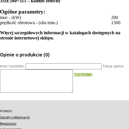
3SIE160÷315 – kadłub żeliwny
Ogólne parametry:
moc - (kW)
200
prędkość obrotowa - (obr./min.)
1500
Więcej szczegółowych informacji w katalogach dostępnych na
stronie internetowej sklepu.
Opinie o produkcie (0)
Imię i nazwisko:
Twoja opinia:
WYŚLIJ
POMOC
Zwroty i reklamacje
Regulamin