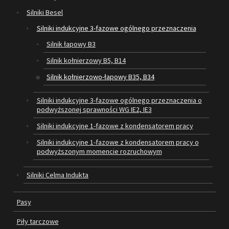
Silniki Besel
SILNIKI ELEKTRYCZNE
Silniki indukcyjne 3-fazowe ogólnego przeznaczenia
Silnik łapowy B3
PASY
Silnik kołnierzowy B5, B14
PIŁY TARCZOWE
Silnik kołnierzowo-łapowy B35, B34
OUTLET
Silniki indukcyjne 3-fazowe ogólnego przeznaczenia o
podwyższonej sprawności WG IE2, IE3
SERWIS I REGENERACJA MASZYN
Silniki indukcyjne 1-fazowe z kondensatorem pracy
PROMOCJE
Silniki indukcyjne 1-fazowe z kondensatorem pracy o
REGULAMIN
podwyższonym momencie rozruchowym
KATALOGI
Silniki Celma Indukta
OBRABIARKI DO DREWNA
Pasy
SILNIKI ELEKTRYCZNE
Piły tarczowe
PASY KLINOWE