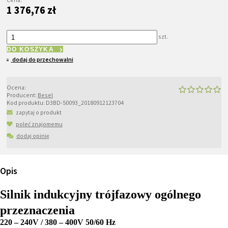
1 376,76 zł
szt.
DO KOSZYKA
dodaj do przechowalni
Ocena:
Producent:
Besel
Kod produktu:
D3BD-50093_20180912123704
zapytaj o produkt
poleć znajomemu
dodaj opinię
Opis
Silnik indukcyjny trójfazowy ogólnego
przeznaczenia
220 – 240V / 380 – 400V 50/60 Hz