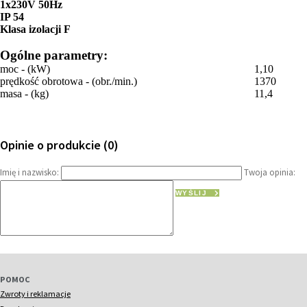
1x230V 50Hz
IP 54
Klasa izolacji F
Ogólne parametry:
moc - (kW)
1,10
prędkość obrotowa - (obr./min.)
1370
masa - (kg)
11,4
Opinie o produkcie (0)
Imię i nazwisko:
Twoja opinia:
WYŚLIJ
POMOC
Zwroty i reklamacje