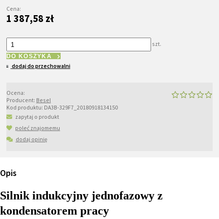
Cena:
1 387,58 zł
szt.
DO KOSZYKA
dodaj do przechowalni
Ocena:
Producent:
Besel
Kod produktu:
DA3B-329F7_20180918134150
zapytaj o produkt
poleć znajomemu
dodaj opinię
Opis
Silnik indukcyjny jednofazowy z
kondensatorem pracy