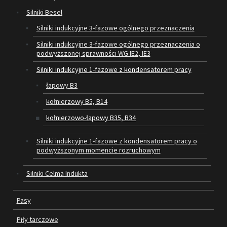
Silniki Besel
SILNIKI ELEKTRYCZNE
Silniki indukcyjne 3-fazowe ogólnego przeznaczenia
Silniki indukcyjne 3-fazowe ogólnego przeznaczenia o
PASY
podwyższonej sprawności WG IE2, IE3
PIŁY TARCZOWE
Silniki indukcyjne 1-fazowe z kondensatorem pracy
łapowy B3
OUTLET
kołnierzowy B5, B14
SERWIS I REGENERACJA MASZYN
kołnierzowo-łapowy B35, B34
PROMOCJE
Silniki indukcyjne 1-fazowe z kondensatorem pracy o
REGULAMIN
podwyższonym momencie rozruchowym
KATALOGI
Silniki Celma Indukta
OBRABIARKI DO DREWNA
Pasy
SILNIKI ELEKTRYCZNE
Piły tarczowe
PASY KLINOWE