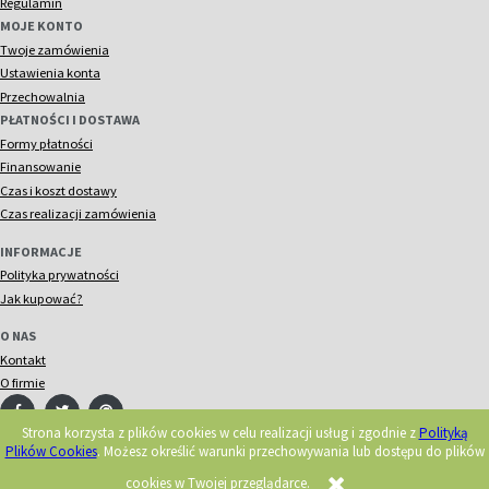
Regulamin
MOJE KONTO
Twoje zamówienia
Ustawienia konta
Przechowalnia
PŁATNOŚCI I DOSTAWA
Formy płatności
Finansowanie
Czas i koszt dostawy
Czas realizacji zamówienia
INFORMACJE
Polityka prywatności
Jak kupować?
O NAS
Kontakt
O firmie
Strona korzysta z plików cookies w celu realizacji usług i zgodnie z
Polityką
Plików Cookies
. Możesz określić warunki przechowywania lub dostępu do plików
© 2018 Acorn. Wszelkie prawa zastrzeżone.
Realizacja:
cookies w Twojej przeglądarce.