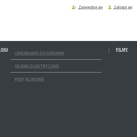
Zarejestruj się
Zaloguj się
LOGI
FILMY
OBRABIARKI DO DREWNA
SILNIKI ELEKTRYCZNE
PASY KLINOWE