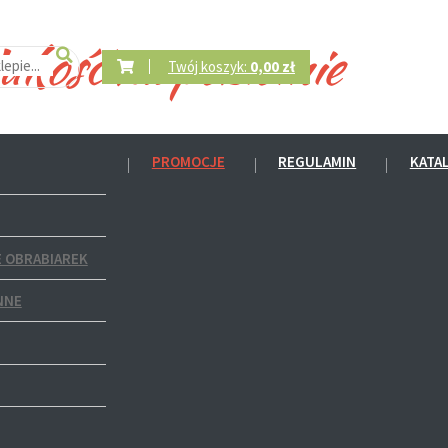
Twój koszyk:
0,00 zł
PROMOCJE
REGULAMIN
KATA
 OBRABIAREK
NNE