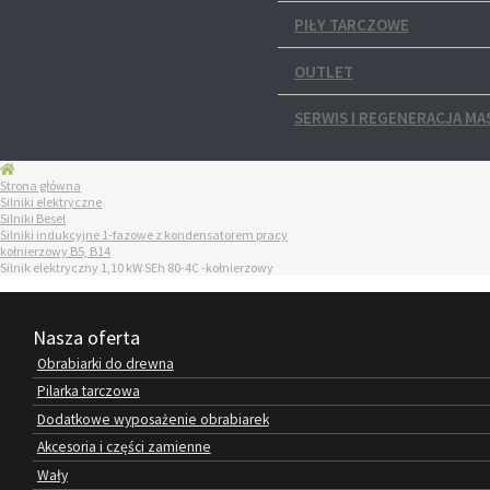
PIŁY TARCZOWE
OUTLET
SERWIS I REGENERACJA MA
Strona główna
Silniki elektryczne
Silniki Besel
Silniki indukcyjne 1-fazowe z kondensatorem pracy
kołnierzowy B5, B14
Silnik elektryczny 1,10 kW SEh 80-4C -kołnierzowy
Nasza oferta
Obrabiarki do drewna
Pilarka tarczowa
Dodatkowe wyposażenie obrabiarek
Akcesoria i części zamienne
Wały