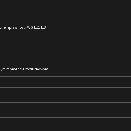
nej sprawności WG IE2, IE3
zonym momencie rozruchowym