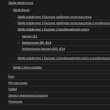
Silniki elektryczne
Silniki Besel
Silniki indukcyjne 3-fazowe ogólnego przeznaczenia
Silniki indukcyjne 3-fazowe ogólnego przeznaczenia o podwyższo
Silniki indukcyjne 1-fazowe z kondensatorem pracy
łapowy B3
kołnierzowy B5, B14
kołnierzowo-łapowy B35, B34
Silniki indukcyjne 1-fazowe z kondensatorem pracy o podwyżs
Silniki Celma Indukta
Pasy
Piły tarczowe
Outlet
Serwis i regeneracja maszyn
Promocje