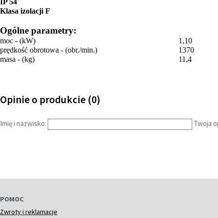
IP 54
Klasa izolacji F
Ogólne parametry:
moc - (kW)
1,10
prędkość obrotowa - (obr./min.)
1370
masa - (kg)
11,4
Opinie o produkcie (0)
Imię i nazwisko:
Twoja op
POMOC
Zwroty i reklamacje