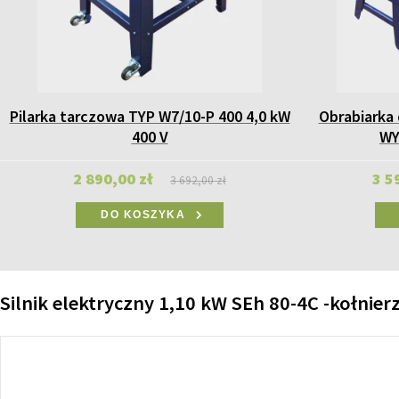
Pilarka tarczowa TYP W7/10-P 400 4,0 kW
Obrabiarka
400 V
WY
2 890,00 zł
3 5
3 692,00 zł
DO KOSZYKA
Silnik elektryczny 1,10 kW SEh 80-4C -kołnie