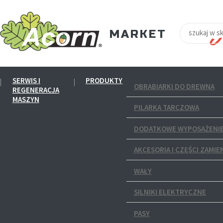
SERWIS I
PRODUKTY
OBRABIARKI DO DREWNA
REGENERACJA
MASZYN
PILARKA TARCZOWA
DODATKOWE WYPOSAŻENIE
AKCESORIA I CZĘŚCI ZAMIE
WAŁY
SILNIKI ELEKTRYCZNE
PASY