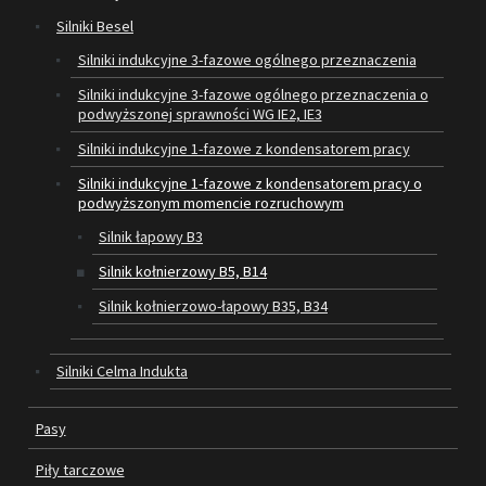
Silniki Besel
SILNIKI ELEKTRYCZNE
Silniki indukcyjne 3-fazowe ogólnego przeznaczenia
Silniki indukcyjne 3-fazowe ogólnego przeznaczenia o
PASY
podwyższonej sprawności WG IE2, IE3
PIŁY TARCZOWE
Silniki indukcyjne 1-fazowe z kondensatorem pracy
Silniki indukcyjne 1-fazowe z kondensatorem pracy o
OUTLET
podwyższonym momencie rozruchowym
Silnik łapowy B3
SERWIS I REGENERACJA MASZYN
Silnik kołnierzowy B5, B14
PROMOCJE
Silnik kołnierzowo-łapowy B35, B34
REGULAMIN
KATALOGI
Silniki Celma Indukta
OBRABIARKI DO DREWNA
Pasy
SILNIKI ELEKTRYCZNE
Piły tarczowe
PASY KLINOWE