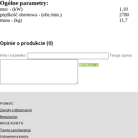
Ogólne parametry:
moc - (kW)
1,10
prędkość obrotowa - (obr./min.)
2780
masa - (kg)
11,7
Opinie o produkcie (0)
Imię i nazwisko:
Twoja opinia:
WYŚLIJ
POMOC
Zwroty i reklamacje
Regulamin
MOJE KONTO
Twoje zamówienia
Ustawienia konta