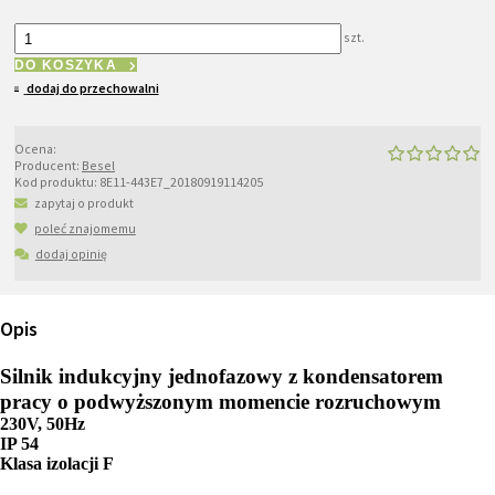
szt.
DO KOSZYKA
dodaj do przechowalni
Ocena:
Producent:
Besel
Kod produktu:
8E11-443E7_20180919114205
zapytaj o produkt
poleć znajomemu
dodaj opinię
Opis
Silnik indukcyjny jednofazowy z kondensatorem
pracy o podwyższonym momencie rozruchowym
230V, 50Hz
IP 54
Klasa izolacji F