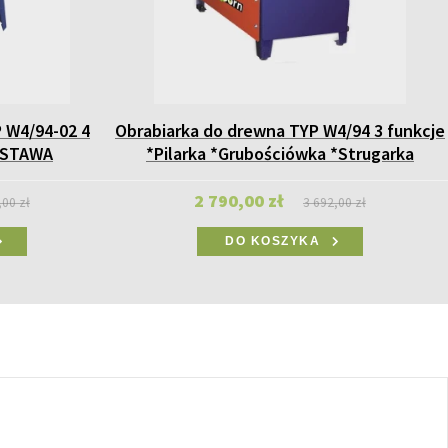
 W4/94-02 4
Obrabiarka do drewna TYP W4/94 3 funkcje
DSTAWA
*Pilarka *Grubościówka *Strugarka
2 790,00 zł
,00 zł
3 692,00 zł
DO KOSZYKA