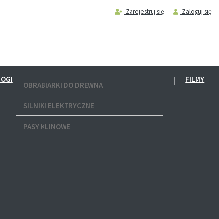
Zarejestruj się
Zaloguj się
LOGI
FILMY
OBRABIARKI DO DREWNA
SILNIKI ELEKTRYCZNE
PASY KLINOWE