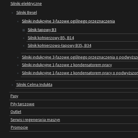
Silniki elektryczne
Silniki Besel
Silniki indukcyjne 3-fazowe ogólnego przeznaczenia
Silnik łapowy B3
Silnik kołnierzowy B5, B14
Silnik kołnierzowo-łapowy B35, B34
Silniki indukcyjne 3-fazowe ogólnego przeznaczenia o podwyższo
Silniki indukcyjne 1-fazowe z kondensatorem pracy
Silniki indukcyjne 1-fazowe z kondensatorem pracy o podwyżs
Silniki Celma Indukta
Pasy
Piły tarczowe
Outlet
Serwis i regeneracja maszyn
Promocje