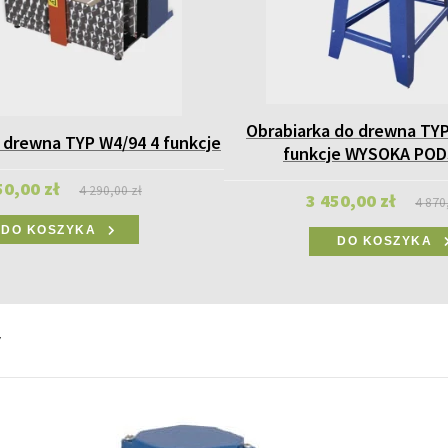
Obrabiarka do drewna TYP
 drewna TYP W4/94 4 funkcje
funkcje WYSOKA PO
50,00 zł
4 290,00 zł
3 450,00 zł
4 870
DO KOSZYKA
DO KOSZYKA
y