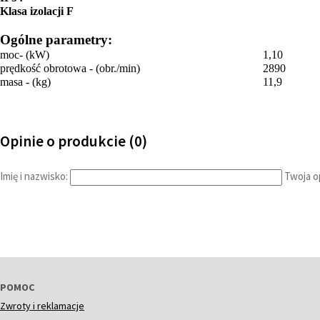
Klasa izolacji F
Ogólne parametry:
moc- (kW)
1,10
prędkość obrotowa - (obr./min)
2890
masa - (kg)
11,9
Opinie o produkcie (0)
Imię i nazwisko:
Twoja op
POMOC
Zwroty i reklamacje