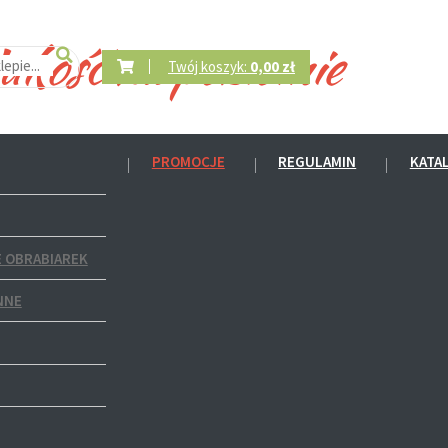
Twój koszyk:
0,00 zł
PROMOCJE
REGULAMIN
KATA
 OBRABIAREK
NNE