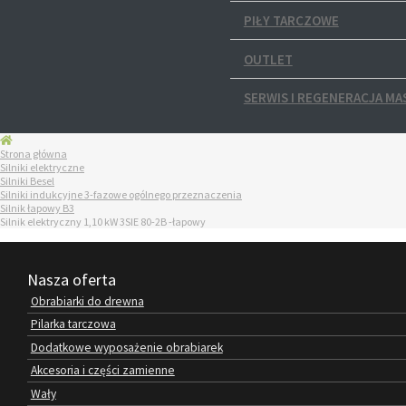
PIŁY TARCZOWE
OUTLET
SERWIS I REGENERACJA MA
Strona główna
Silniki elektryczne
Silniki Besel
Silniki indukcyjne 3-fazowe ogólnego przeznaczenia
Silnik łapowy B3
Silnik elektryczny 1,10 kW 3SIE 80-2B -łapowy
Nasza oferta
Obrabiarki do drewna
Pilarka tarczowa
Dodatkowe wyposażenie obrabiarek
Akcesoria i części zamienne
Wały