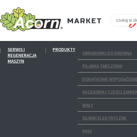
SERWIS I
PRODUKTY
OBRABIARKI DO DREWNA
REGENERACJA
MASZYN
PILARKA TARCZOWA
DODATKOWE WYPOSAŻENIE
AKCESORIA I CZĘŚCI ZAMIE
WAŁY
SILNIKI ELEKTRYCZNE
PASY