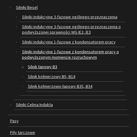
Silniki Besel
SILNIKI ELEKTRYCZNE
Silniki indukcyjne 3-fazowe ogólnego przeznaczenia
Silniki indukcyjne 3-fazowe ogólnego przeznaczenia o
PASY
podwyższonej sprawności WG IE2, IE3
PIŁY TARCZOWE
Silniki indukcyjne 1-fazowe z kondensatorem pracy
Silniki indukcyjne 1-fazowe z kondensatorem pracy o
OUTLET
podwyższonym momencie rozruchowym
Silnik łapowy B3
SERWIS I REGENERACJA MASZYN
Silnik kołnierzowy B5, B14
PROMOCJE
Silnik kołnierzowo-łapowy B35, B34
REGULAMIN
KATALOGI
Silniki Celma Indukta
OBRABIARKI DO DREWNA
Pasy
SILNIKI ELEKTRYCZNE
Piły tarczowe
PASY KLINOWE