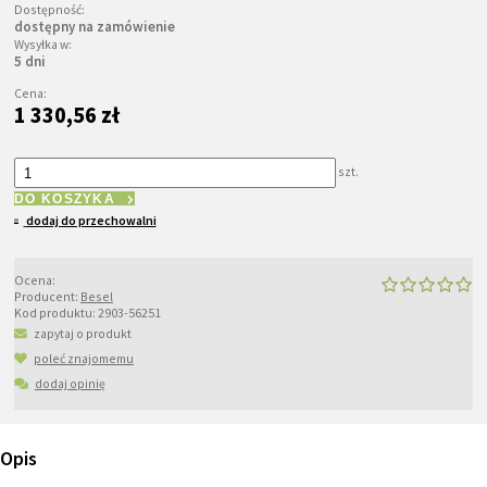
Dostępność:
dostępny na zamówienie
Wysyłka w:
5 dni
Cena:
1 330,56 zł
szt.
DO KOSZYKA
dodaj do przechowalni
Ocena:
Producent:
Besel
Kod produktu:
2903-56251
zapytaj o produkt
poleć znajomemu
dodaj opinię
Opis