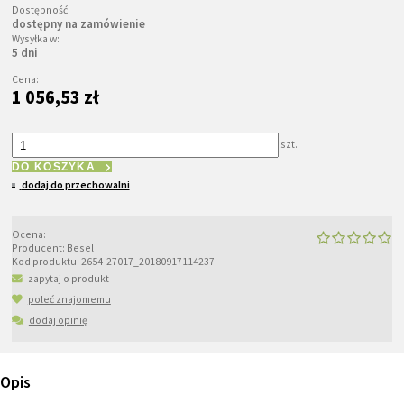
Dostępność:
dostępny na zamówienie
Wysyłka w:
5 dni
Cena:
1 056,53 zł
szt.
DO KOSZYKA
dodaj do przechowalni
Ocena:
Producent:
Besel
Kod produktu:
2654-27017_20180917114237
zapytaj o produkt
poleć znajomemu
dodaj opinię
Opis