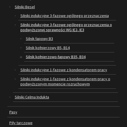
Silniki Besel
SILNIKI ELEKTRYCZNE
Silniki indukcyjne 3-fazowe ogólnego przeznaczenia
Silniki indukcyjne 3-fazowe ogólnego przeznaczenia o
PASY
podwyższonej sprawności WG IE2, IE3
PIŁY TARCZOWE
Silnik łapowy B3
Silnik kołnierzowy B5, B14
OUTLET
Silnik kołnierzowo-łapowy B35, B34
SERWIS I REGENERACJA MASZYN
Silniki indukcyjne 1-fazowe z kondensatorem pracy
PROMOCJE
Silniki indukcyjne 1-fazowe z kondensatorem pracy o
REGULAMIN
podwyższonym momencie rozruchowym
KATALOGI
Silniki Celma Indukta
OBRABIARKI DO DREWNA
Pasy
SILNIKI ELEKTRYCZNE
Piły tarczowe
PASY KLINOWE