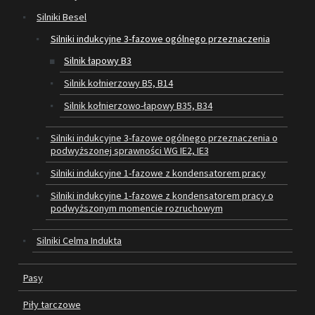
Silniki Besel
SILNIKI ELEKTRYCZNE
Silniki indukcyjne 3-fazowe ogólnego przeznaczenia
Silnik łapowy B3
PASY
Silnik kołnierzowy B5, B14
PIŁY TARCZOWE
Silnik kołnierzowo-łapowy B35, B34
OUTLET
Silniki indukcyjne 3-fazowe ogólnego przeznaczenia o
podwyższonej sprawności WG IE2, IE3
SERWIS I REGENERACJA MASZYN
Silniki indukcyjne 1-fazowe z kondensatorem pracy
PROMOCJE
Silniki indukcyjne 1-fazowe z kondensatorem pracy o
REGULAMIN
podwyższonym momencie rozruchowym
KATALOGI
Silniki Celma Indukta
OBRABIARKI DO DREWNA
Pasy
SILNIKI ELEKTRYCZNE
Piły tarczowe
PASY KLINOWE