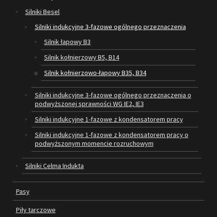
Silniki Besel
SILNIKI ELEKTRYCZNE
Silniki indukcyjne 3-fazowe ogólnego przeznaczenia
Silnik łapowy B3
PASY
Silnik kołnierzowy B5, B14
PIŁY TARCZOWE
Silnik kołnierzowo-łapowy B35, B34
OUTLET
Silniki indukcyjne 3-fazowe ogólnego przeznaczenia o
podwyższonej sprawności WG IE2, IE3
SERWIS I REGENERACJA MASZYN
Silniki indukcyjne 1-fazowe z kondensatorem pracy
PROMOCJE
Silniki indukcyjne 1-fazowe z kondensatorem pracy o
REGULAMIN
podwyższonym momencie rozruchowym
KATALOGI
Silniki Celma Indukta
OBRABIARKI DO DREWNA
Pasy
SILNIKI ELEKTRYCZNE
Piły tarczowe
PASY KLINOWE