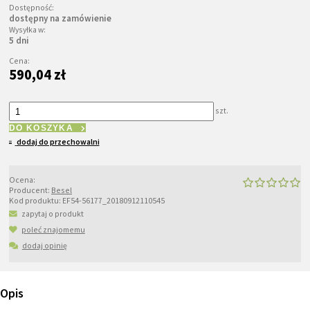
Dostępność:
dostępny na zamówienie
Wysyłka w:
5 dni
Cena:
590,04 zł
szt.
DO KOSZYKA
dodaj do przechowalni
Ocena:
Producent:
Besel
Kod produktu:
EF54-56177_20180912110545
zapytaj o produkt
poleć znajomemu
dodaj opinię
Opis