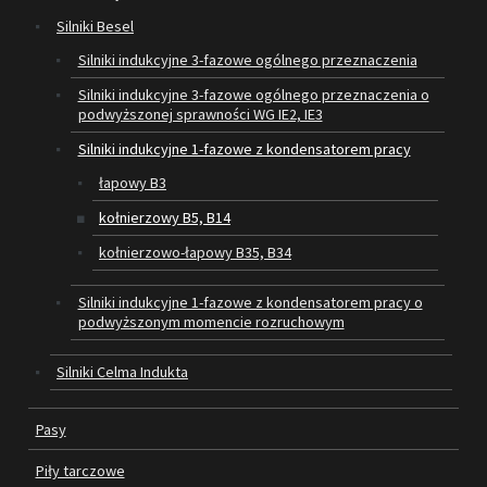
Silniki Besel
SILNIKI ELEKTRYCZNE
Silniki indukcyjne 3-fazowe ogólnego przeznaczenia
Silniki indukcyjne 3-fazowe ogólnego przeznaczenia o
PASY
podwyższonej sprawności WG IE2, IE3
PIŁY TARCZOWE
Silniki indukcyjne 1-fazowe z kondensatorem pracy
łapowy B3
OUTLET
kołnierzowy B5, B14
SERWIS I REGENERACJA MASZYN
kołnierzowo-łapowy B35, B34
PROMOCJE
Silniki indukcyjne 1-fazowe z kondensatorem pracy o
REGULAMIN
podwyższonym momencie rozruchowym
KATALOGI
Silniki Celma Indukta
OBRABIARKI DO DREWNA
Pasy
SILNIKI ELEKTRYCZNE
Piły tarczowe
PASY KLINOWE