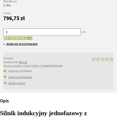
Wysyłka w:
5 dni
Cena:
796,75 zł
szt.
DO KOSZYKA
dodaj do przechowalni
Ocena:
Producent:
Besel
Kod produktu:
C01A-552E4_20180918092006
zapytaj o produkt
poleć znajomemu
dodaj opinię
Opis
Silnik indukcyjny jednofazowy z