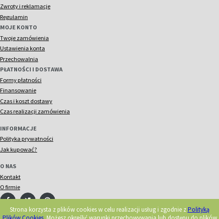
Zwroty i reklamacje
Regulamin
MOJE KONTO
Twoje zamówienia
Ustawienia konta
Przechowalnia
PŁATNOŚCI I DOSTAWA
Formy płatności
Finansowanie
Czas i koszt dostawy
Czas realizacji zamówienia
INFORMACJE
Polityka prywatności
Jak kupować?
O NAS
Kontakt
O firmie
Strona korzysta z plików cookies w celu realizacji usług i zgodnie z
Polityką
Plików Cookies
. Możesz określić warunki przechowywania lub dostępu do plików