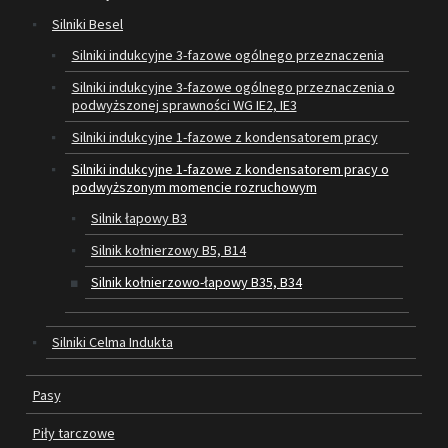
Silniki Besel
SILNIKI ELEKTRYCZNE
Silniki indukcyjne 3-fazowe ogólnego przeznaczenia
Silniki indukcyjne 3-fazowe ogólnego przeznaczenia o
PASY
podwyższonej sprawności WG IE2, IE3
PIŁY TARCZOWE
Silniki indukcyjne 1-fazowe z kondensatorem pracy
Silniki indukcyjne 1-fazowe z kondensatorem pracy o
OUTLET
podwyższonym momencie rozruchowym
Silnik łapowy B3
SERWIS I REGENERACJA MASZYN
Silnik kołnierzowy B5, B14
PROMOCJE
Silnik kołnierzowo-łapowy B35, B34
REGULAMIN
KATALOGI
Silniki Celma Indukta
OBRABIARKI DO DREWNA
Pasy
SILNIKI ELEKTRYCZNE
Piły tarczowe
PASY KLINOWE