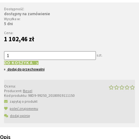
Dostępność:
dostępny na zamówienie
Wysyłka w:
5 dni
Cena:
1 102,46 zł
szt.
DO KOSZYKA
dodaj do przechowalni
Ocena:
Producent:
Besel
Kod produktu:
98D9-99250_20180919111150
zapytaj o produkt
poleć znajomemu
dodaj opinię
Opis