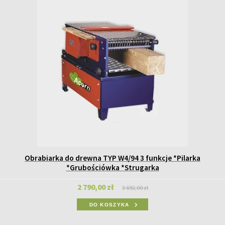
Obrabiarka do drewna TYP W4/94 3 funkcje *Pilarka
*Grubościówka *Strugarka
2 790,00 zł
3 692,00 zł
DO KOSZYKA