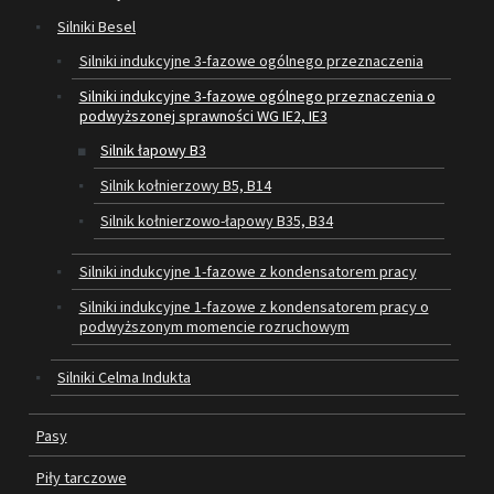
Silniki Besel
SILNIKI ELEKTRYCZNE
Silniki indukcyjne 3-fazowe ogólnego przeznaczenia
Silniki indukcyjne 3-fazowe ogólnego przeznaczenia o
PASY
podwyższonej sprawności WG IE2, IE3
PIŁY TARCZOWE
Silnik łapowy B3
Silnik kołnierzowy B5, B14
OUTLET
Silnik kołnierzowo-łapowy B35, B34
SERWIS I REGENERACJA MASZYN
Silniki indukcyjne 1-fazowe z kondensatorem pracy
PROMOCJE
Silniki indukcyjne 1-fazowe z kondensatorem pracy o
REGULAMIN
podwyższonym momencie rozruchowym
KATALOGI
Silniki Celma Indukta
OBRABIARKI DO DREWNA
Pasy
SILNIKI ELEKTRYCZNE
Piły tarczowe
PASY KLINOWE