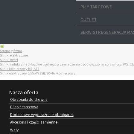
PIŁY TARCZOWE
OUTLET
SERWIS I REGENERACJA MA
Strona główna
Silniki elektryczne
Silniki Besel
Silniki indukcyjne 3-fazowe ogólnego przeznaczenia o podwyższonej sprawności WG IE2,
Silnik kołnierzowy B5, B14
Silnik elektryczny 0,55 kW 3SIE 80-4A -kołnierzowy
Nasza oferta
Obrabiarki do drewna
Pilarka tarczowa
Dodatkowe wyposażenie obrabiarek
Akcesoria i części zamienne
Wały