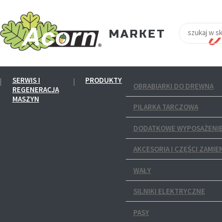
SERWIS I
PRODUKTY
OBRABIARKI DO DREWNA
REGENERACJA
MASZYN
PILARKA TARCZOWA
DODATKOWE WYPOSAŻENIE
AKCESORIA I CZĘŚCI ZAMIE
WAŁY
SILNIKI ELEKTRYCZNE
PASY