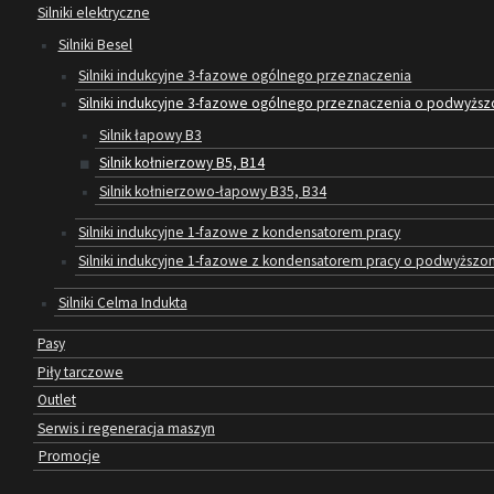
Silniki elektryczne
Silniki Besel
Silniki indukcyjne 3-fazowe ogólnego przeznaczenia
Silniki indukcyjne 3-fazowe ogólnego przeznaczenia o podwyższo
Silnik łapowy B3
Silnik kołnierzowy B5, B14
Silnik kołnierzowo-łapowy B35, B34
Silniki indukcyjne 1-fazowe z kondensatorem pracy
Silniki indukcyjne 1-fazowe z kondensatorem pracy o podwyżs
Silniki Celma Indukta
Pasy
Piły tarczowe
Outlet
Serwis i regeneracja maszyn
Promocje