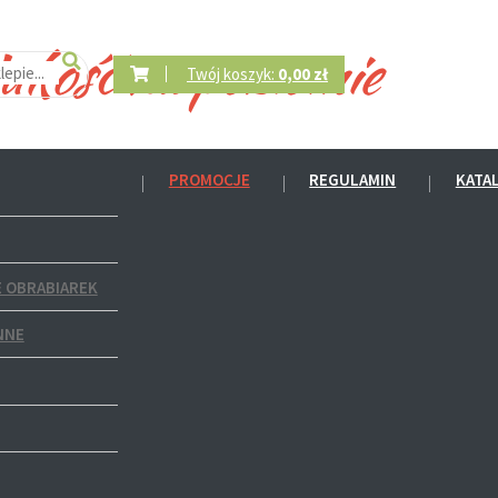
Twój koszyk:
0,00 zł
PROMOCJE
REGULAMIN
KATA
 OBRABIAREK
NNE