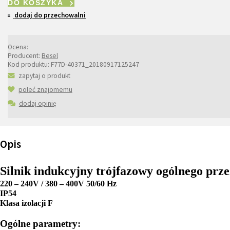
DO KOSZYKA
dodaj do przechowalni
Ocena:
Producent:
Besel
Kod produktu:
F77D-40371_20180917125247
zapytaj o produkt
poleć znajomemu
dodaj opinię
Opis
Silnik indukcyjny trójfazowy ogólnego pr
220 – 240V / 380 – 400V 50/60 Hz
IP54
Klasa izolacji F
Ogólne parametry: