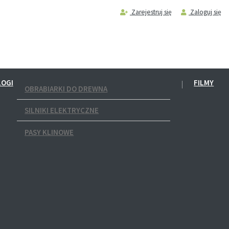
Zarejestruj się
Zaloguj się
LOGI
FILMY
OBRABIARKI DO DREWNA
SILNIKI ELEKTRYCZNE
PASY KLINOWE