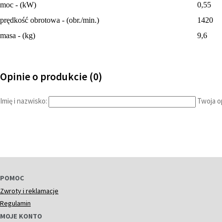
moc - (kW)
0,55
prędkość obrotowa - (obr./min.)
1420
masa - (kg)
9,6
Opinie o produkcie (0)
Imię i nazwisko:
Twoja op
POMOC
Zwroty i reklamacje
Regulamin
MOJE KONTO