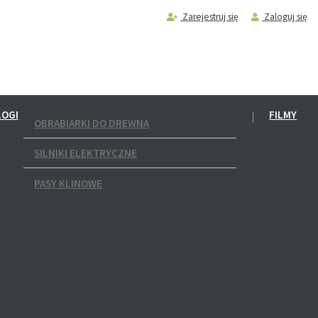
Zarejestruj się
Zaloguj się
LOGI
FILMY
OBRABIARKI DO DREWNA
SILNIKI ELEKTRYCZNE
PASY KLINOWE