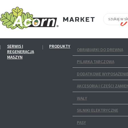
SERWIS I
PRODUKTY
OBRABIARKI DO DREWNA
REGENERACJA
MASZYN
PILARKA TARCZOWA
DODATKOWE WYPOSAŻENIE
AKCESORIA I CZĘŚCI ZAMIE
WAŁY
SILNIKI ELEKTRYCZNE
PASY