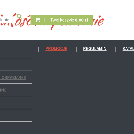
Twój koszyk:
0,00 zł
PROMOCJE
REGULAMIN
KATA
 OBRABIAREK
NNE