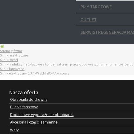
PIŁY TARCZOWE
OUTLET
SERWIS I REGENERACJA MA
Strona główna
Silniki elektryczne
Silniki Besel
Silniki indukcyjne 1-fazowe z kondensatorem pracy o podwyższonym momencie rozr
Silnik łapowy B3
Silnik elektryczny 0,37 kW SEMh80-4A -łapowy
Nasza oferta
Obrabiarki do drewna
Pilarka tarczowa
Dodatkowe wyposażenie obrabiarek
Akcesoria i części zamienne
Wały