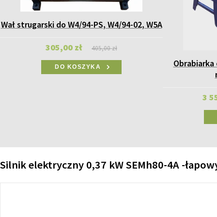
Wał strugarski do W4/94-PS, W4/94-02, W5A
305,00 zł
405,00 zł
Obrabiarka
DO KOSZYKA
3 5
Silnik elektryczny 0,37 kW SEMh80-4A -łapow