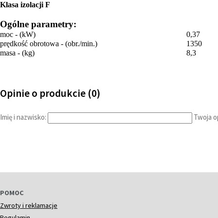
Klasa izolacji F
Ogólne parametry:
moc - (kW)
0,37
prędkość obrotowa - (obr./min.)
1350
masa - (kg)
8,3
Opinie o produkcie (0)
Imię i nazwisko:
Twoja op
POMOC
Zwroty i reklamacje
Regulamin