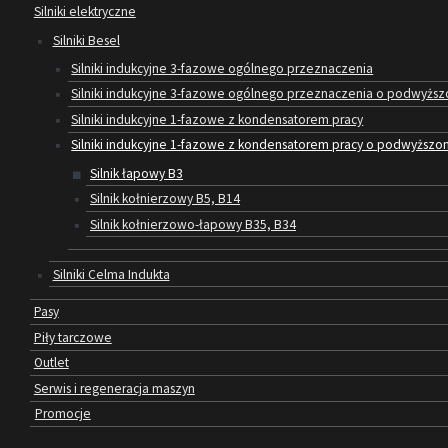
Silniki elektryczne
Silniki Besel
Silniki indukcyjne 3-fazowe ogólnego przeznaczenia
Silniki indukcyjne 3-fazowe ogólnego przeznaczenia o podwyższo
Silniki indukcyjne 1-fazowe z kondensatorem pracy
Silniki indukcyjne 1-fazowe z kondensatorem pracy o podwyżs
Silnik łapowy B3
Silnik kołnierzowy B5, B14
Silnik kołnierzowo-łapowy B35, B34
Silniki Celma Indukta
Pasy
Piły tarczowe
Outlet
Serwis i regeneracja maszyn
Promocje