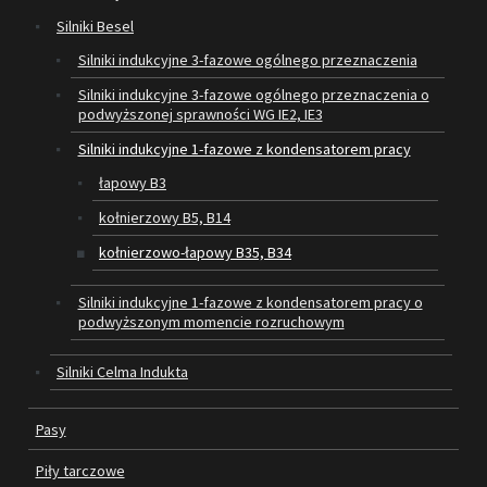
Silniki Besel
SILNIKI ELEKTRYCZNE
Silniki indukcyjne 3-fazowe ogólnego przeznaczenia
Silniki indukcyjne 3-fazowe ogólnego przeznaczenia o
PASY
podwyższonej sprawności WG IE2, IE3
PIŁY TARCZOWE
Silniki indukcyjne 1-fazowe z kondensatorem pracy
łapowy B3
OUTLET
kołnierzowy B5, B14
SERWIS I REGENERACJA MASZYN
kołnierzowo-łapowy B35, B34
PROMOCJE
Silniki indukcyjne 1-fazowe z kondensatorem pracy o
REGULAMIN
podwyższonym momencie rozruchowym
KATALOGI
Silniki Celma Indukta
OBRABIARKI DO DREWNA
Pasy
SILNIKI ELEKTRYCZNE
Piły tarczowe
PASY KLINOWE