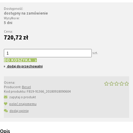
Dostępność:
dostępny na zamówienie
Wysyłka w:
5 dni
Cena:
720,72 zł
szt.
DO KOSZYKA
dodaj do przechowalni
Ocena:
Producent:
Besel
Kod produktu:
F819-91366_20180918090604
zapytaj o produkt
poleć znajomemu
dodaj opinię
Opis