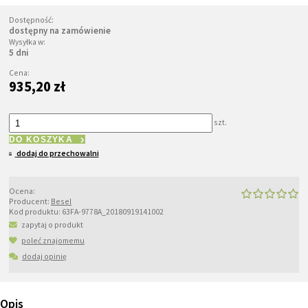
Dostępność:
dostępny na zamówienie
Wysyłka w:
5 dni
Cena:
935,20 zł
szt.
DO KOSZYKA
dodaj do przechowalni
Ocena:
Producent:
Besel
Kod produktu:
63FA-9778A_20180919141002
zapytaj o produkt
poleć znajomemu
dodaj opinię
Opis