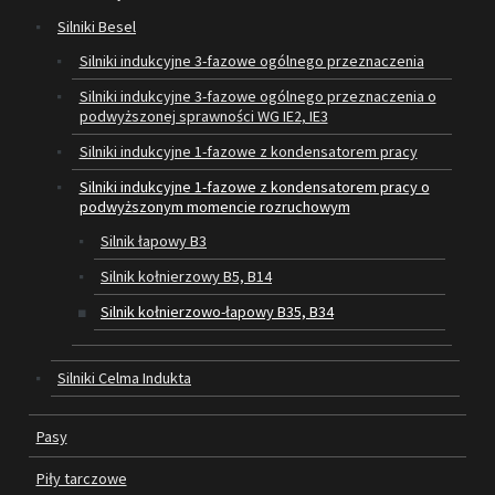
Silniki Besel
SILNIKI ELEKTRYCZNE
Silniki indukcyjne 3-fazowe ogólnego przeznaczenia
Silniki indukcyjne 3-fazowe ogólnego przeznaczenia o
PASY
podwyższonej sprawności WG IE2, IE3
PIŁY TARCZOWE
Silniki indukcyjne 1-fazowe z kondensatorem pracy
Silniki indukcyjne 1-fazowe z kondensatorem pracy o
OUTLET
podwyższonym momencie rozruchowym
Silnik łapowy B3
SERWIS I REGENERACJA MASZYN
Silnik kołnierzowy B5, B14
PROMOCJE
Silnik kołnierzowo-łapowy B35, B34
REGULAMIN
KATALOGI
Silniki Celma Indukta
OBRABIARKI DO DREWNA
Pasy
SILNIKI ELEKTRYCZNE
Piły tarczowe
PASY KLINOWE