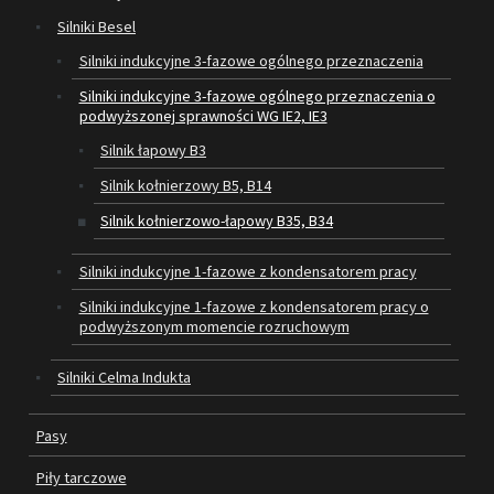
Silniki Besel
SILNIKI ELEKTRYCZNE
Silniki indukcyjne 3-fazowe ogólnego przeznaczenia
Silniki indukcyjne 3-fazowe ogólnego przeznaczenia o
PASY
podwyższonej sprawności WG IE2, IE3
PIŁY TARCZOWE
Silnik łapowy B3
Silnik kołnierzowy B5, B14
OUTLET
Silnik kołnierzowo-łapowy B35, B34
SERWIS I REGENERACJA MASZYN
Silniki indukcyjne 1-fazowe z kondensatorem pracy
PROMOCJE
Silniki indukcyjne 1-fazowe z kondensatorem pracy o
REGULAMIN
podwyższonym momencie rozruchowym
KATALOGI
Silniki Celma Indukta
OBRABIARKI DO DREWNA
Pasy
SILNIKI ELEKTRYCZNE
Piły tarczowe
PASY KLINOWE