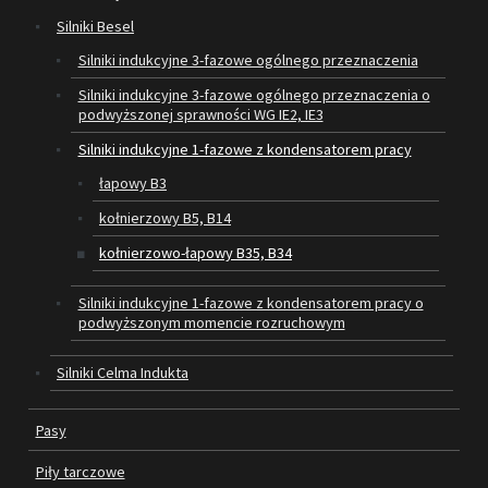
Silniki Besel
SILNIKI ELEKTRYCZNE
Silniki indukcyjne 3-fazowe ogólnego przeznaczenia
Silniki indukcyjne 3-fazowe ogólnego przeznaczenia o
PASY
podwyższonej sprawności WG IE2, IE3
PIŁY TARCZOWE
Silniki indukcyjne 1-fazowe z kondensatorem pracy
łapowy B3
OUTLET
kołnierzowy B5, B14
SERWIS I REGENERACJA MASZYN
kołnierzowo-łapowy B35, B34
PROMOCJE
Silniki indukcyjne 1-fazowe z kondensatorem pracy o
REGULAMIN
podwyższonym momencie rozruchowym
KATALOGI
Silniki Celma Indukta
OBRABIARKI DO DREWNA
Pasy
SILNIKI ELEKTRYCZNE
Piły tarczowe
PASY KLINOWE