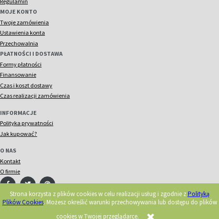
Regulamin
MOJE KONTO
Twoje zamówienia
Ustawienia konta
Przechowalnia
PŁATNOŚCI I DOSTAWA
Formy płatności
Finansowanie
Czas i koszt dostawy
Czas realizacji zamówienia
INFORMACJE
Polityka prywatności
Jak kupować?
O NAS
Kontakt
O firmie
Strona korzysta z plików cookies w celu realizacji usług i zgodnie z
Polityką
Plików Cookies
. Możesz określić warunki przechowywania lub dostępu do plików
© 2018 Acorn. Wszelkie prawa zastrzeżone.
Realizacja:
cookies w Twojej przeglądarce.