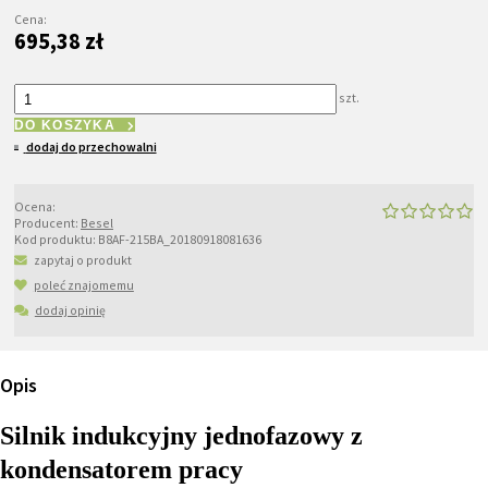
Cena:
695,38 zł
szt.
DO KOSZYKA
dodaj do przechowalni
Ocena:
Producent:
Besel
Kod produktu:
B8AF-215BA_20180918081636
zapytaj o produkt
poleć znajomemu
dodaj opinię
Opis
Silnik indukcyjny jednofazowy z
kondensatorem pracy