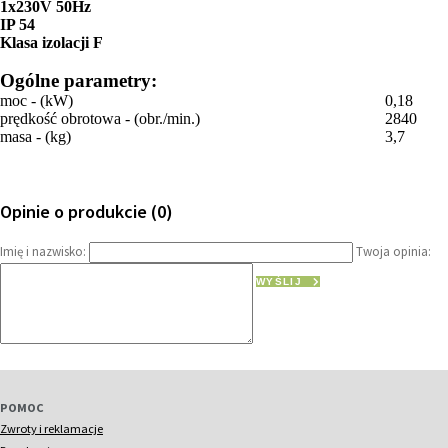
1x230V 50Hz
IP 54
Klasa izolacji F
Ogólne parametry:
moc - (kW)
0,18
prędkość obrotowa - (obr./min.)
2840
masa - (kg)
3,7
Opinie o produkcie (0)
Imię i nazwisko:
Twoja opinia:
WYŚLIJ
POMOC
Zwroty i reklamacje