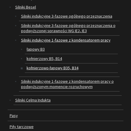
Silniki Besel
SILNIKI ELEKTRYCZNE
Silniki indukcyjne 3-fazowe ogólnego przeznaczenia
Silniki indukcyjne 3-fazowe ogólnego przeznaczenia o
PASY
podwyższonej sprawności WG IE2, IE3
PIŁY TARCZOWE
Silniki indukcyjne 1-fazowe z kondensatorem pracy
łapowy B3
OUTLET
kołnierzowy B5, B14
SERWIS I REGENERACJA MASZYN
kołnierzowo-łapowy B35, B34
PROMOCJE
Silniki indukcyjne 1-fazowe z kondensatorem pracy o
REGULAMIN
podwyższonym momencie rozruchowym
KATALOGI
Silniki Celma Indukta
OBRABIARKI DO DREWNA
Pasy
SILNIKI ELEKTRYCZNE
Piły tarczowe
PASY KLINOWE