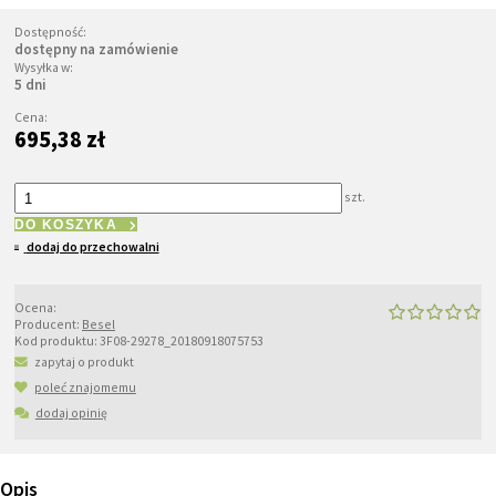
Dostępność:
dostępny na zamówienie
Wysyłka w:
5 dni
Cena:
695,38 zł
szt.
DO KOSZYKA
dodaj do przechowalni
Ocena:
Producent:
Besel
Kod produktu:
3F08-29278_20180918075753
zapytaj o produkt
poleć znajomemu
dodaj opinię
Opis