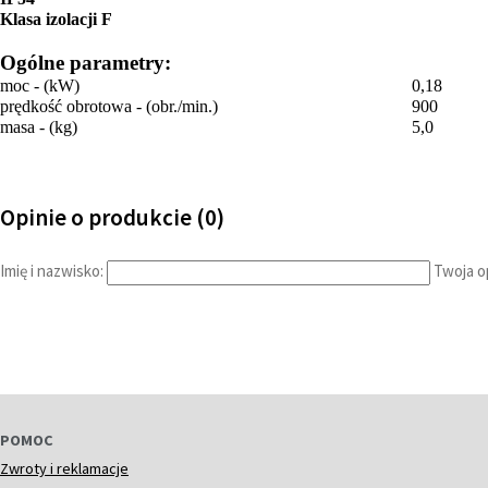
Klasa izolacji F
Ogólne parametry:
moc - (kW)
0,18
prędkość obrotowa - (obr./min.)
900
masa - (kg)
5,0
Opinie o produkcie (0)
Imię i nazwisko:
Twoja op
POMOC
Zwroty i reklamacje