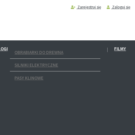
Zarejestruj się
Zaloguj się
LOGI
FILMY
OBRABIARKI DO DREWNA
SILNIKI ELEKTRYCZNE
PASY KLINOWE