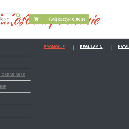
Twój koszyk:
0,00 zł
PROMOCJE
REGULAMIN
KATA
 OBRABIAREK
NNE