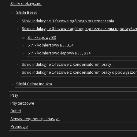
Silniki elektryczne
Silniki Besel
Silniki indukcyjne 3-fazowe ogólnego przeznaczenia
Silniki indukcyjne 3-fazowe ogólnego przeznaczenia o podwyższo
Silnik łapowy B3
Silnik kołnierzowy B5, B14
Silnik kołnierzowo-łapowy B35, B34
Silniki indukcyjne 1-fazowe z kondensatorem pracy
Silniki indukcyjne 1-fazowe z kondensatorem pracy o podwyżs
Silniki Celma Indukta
Pasy
Piły tarczowe
Outlet
Serwis i regeneracja maszyn
Promocje