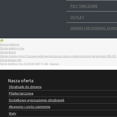
PIŁY TARCZOWE
OUTLET
SERWIS I REGENERACJA MA
Strona główna
Silniki elektryczne
Silniki Besel
Silniki indukcyjne 3-fazowe ogólnego przeznaczenia o podwyższonej sprawności WG IE2,
Silnik łapowy B3
Silnik elektryczny 0,18 kW 2SIE 71-6A -łapowy
Nasza oferta
Obrabiarki do drewna
Pilarka tarczowa
Dodatkowe wyposażenie obrabiarek
Akcesoria i części zamienne
Wały