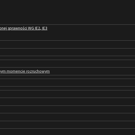
nej sprawności WG IE2, IE3
zonym momencie rozruchowym