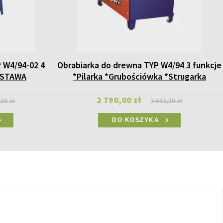
 W4/94-02 4
Obrabiarka do drewna TYP W4/94 3 funkcje
DSTAWA
*Pilarka *Grubościówka *Strugarka
2 790,00 zł
,00 zł
3 692,00 zł
DO KOSZYKA