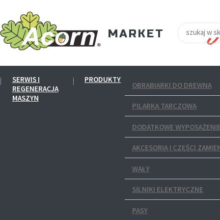
SERWIS I
PRODUKTY
OBRABIARKI DO DREWNA
REGENERACJA
MASZYN
PILARKA TARCZOWA
DODATKOWE WYPOSAŻENIE
AKCESORIA I CZĘŚCI ZAMIE
WAŁY
SILNIKI ELEKTRYCZNE
PASY