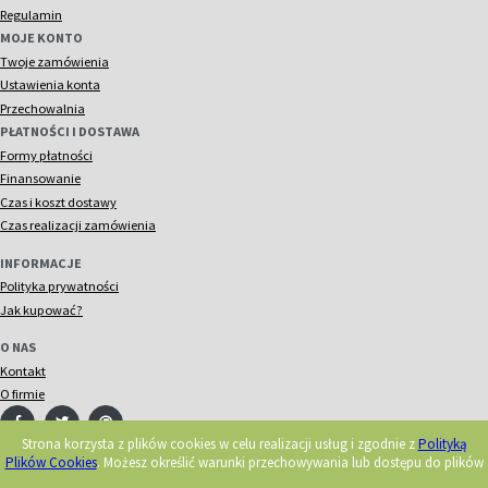
Regulamin
MOJE KONTO
Twoje zamówienia
Ustawienia konta
Przechowalnia
PŁATNOŚCI I DOSTAWA
Formy płatności
Finansowanie
Czas i koszt dostawy
Czas realizacji zamówienia
INFORMACJE
Polityka prywatności
Jak kupować?
O NAS
Kontakt
O firmie
Strona korzysta z plików cookies w celu realizacji usług i zgodnie z
Polityką
Plików Cookies
. Możesz określić warunki przechowywania lub dostępu do plików
© 2018 Acorn. Wszelkie prawa zastrzeżone.
Realizacja: