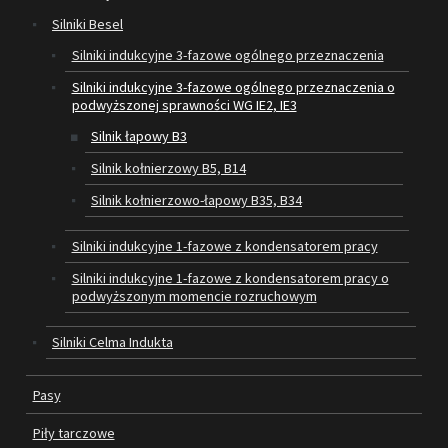
Silniki Besel
SILNIKI ELEKTRYCZNE
Silniki indukcyjne 3-fazowe ogólnego przeznaczenia
Silniki indukcyjne 3-fazowe ogólnego przeznaczenia o
PASY
podwyższonej sprawności WG IE2, IE3
PIŁY TARCZOWE
Silnik łapowy B3
Silnik kołnierzowy B5, B14
OUTLET
Silnik kołnierzowo-łapowy B35, B34
SERWIS I REGENERACJA MASZYN
Silniki indukcyjne 1-fazowe z kondensatorem pracy
PROMOCJE
Silniki indukcyjne 1-fazowe z kondensatorem pracy o
REGULAMIN
podwyższonym momencie rozruchowym
KATALOGI
Silniki Celma Indukta
OBRABIARKI DO DREWNA
Pasy
SILNIKI ELEKTRYCZNE
Piły tarczowe
PASY KLINOWE