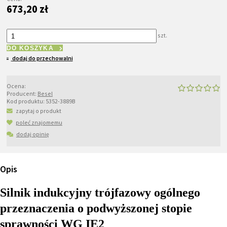
673,20 zł
szt.
DO KOSZYKA
dodaj do przechowalni
Ocena:
Producent:
Besel
Kod produktu:
5352-3889B
zapytaj o produkt
poleć znajomemu
dodaj opinię
Opis
Silnik indukcyjny trójfazowy ogólnego
przeznaczenia o podwyższonej stopie
sprawności WG IE2