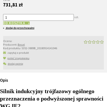
731,81 zł
szt.
DO KOSZYKA
dodaj do przechowalni
Ocena:
Producent:
Besel
Kod produktu:
5352-3889B_20180914141046
zapytaj o produkt
poleć znajomemu
dodaj opinię
Opis
Silnik indukcyjny trójfazowy ogólnego
przeznaczenia o podwyższonej sprawności
WG IE2