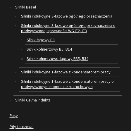
Silniki Besel
SILNIKI ELEKTRYCZNE
Silniki indukcyjne 3-fazowe ogólnego przeznaczenia
Silniki indukcyjne 3-fazowe ogólnego przeznaczenia o
PASY
podwyższonej sprawności WG IE2, IE3
PIŁY TARCZOWE
Silnik łapowy B3
Silnik kołnierzowy B5, B14
OUTLET
Silnik kołnierzowo-łapowy B35, B34
SERWIS I REGENERACJA MASZYN
Silniki indukcyjne 1-fazowe z kondensatorem pracy
PROMOCJE
Silniki indukcyjne 1-fazowe z kondensatorem pracy o
REGULAMIN
podwyższonym momencie rozruchowym
KATALOGI
Silniki Celma Indukta
OBRABIARKI DO DREWNA
Pasy
SILNIKI ELEKTRYCZNE
Piły tarczowe
PASY KLINOWE