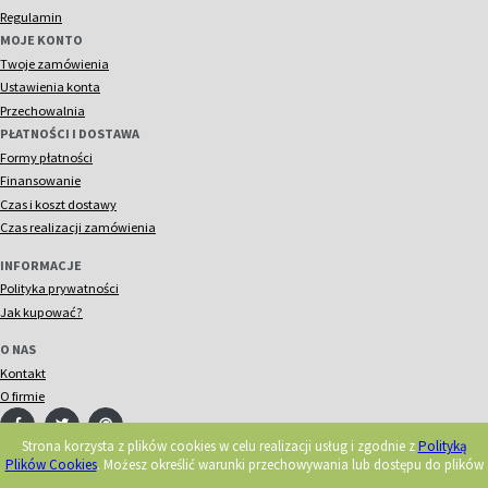
Regulamin
MOJE KONTO
Twoje zamówienia
Ustawienia konta
Przechowalnia
PŁATNOŚCI I DOSTAWA
Formy płatności
Finansowanie
Czas i koszt dostawy
Czas realizacji zamówienia
INFORMACJE
Polityka prywatności
Jak kupować?
O NAS
Kontakt
O firmie
Strona korzysta z plików cookies w celu realizacji usług i zgodnie z
Polityką
Plików Cookies
. Możesz określić warunki przechowywania lub dostępu do plików
© 2018 Acorn. Wszelkie prawa zastrzeżone.
Realizacja: