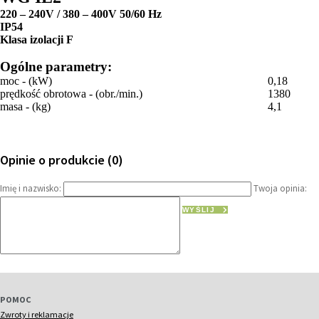
220 – 240V / 380 – 400V 50/60 Hz
IP54
Klasa izolacji F
Ogólne parametry:
moc - (kW)
0,18
prędkość obrotowa - (obr./min.)
1380
masa - (kg)
4,1
Opinie o produkcie (0)
Imię i nazwisko:
Twoja opinia:
WYŚLIJ
POMOC
Zwroty i reklamacje