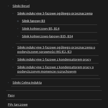
Silniki Besel
SILNIKI ELEKTRYCZNE
Silniki indukcyjne 3-fazowe ogólnego przeznaczenia
Silnik łapowy B3
PASY
Silnik kołnierzowy B5, B14
PIŁY TARCZOWE
Silnik kołnierzowo-łapowy B35, B34
OUTLET
Silniki indukcyjne 3-fazowe ogólnego przeznaczenia o
podwyższonej sprawności WG IE2, IE3
SERWIS I REGENERACJA MASZYN
Silniki indukcyjne 1-fazowe z kondensatorem pracy
PROMOCJE
Silniki indukcyjne 1-fazowe z kondensatorem pracy o
REGULAMIN
podwyższonym momencie rozruchowym
KATALOGI
Silniki Celma Indukta
OBRABIARKI DO DREWNA
Pasy
SILNIKI ELEKTRYCZNE
Piły tarczowe
PASY KLINOWE