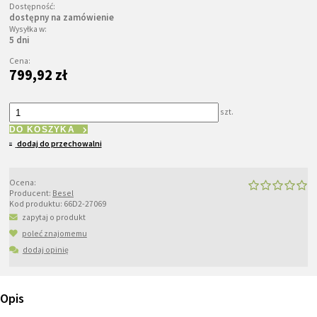
Dostępność:
dostępny na zamówienie
Wysyłka w:
5 dni
Cena:
799,92 zł
szt.
DO KOSZYKA
dodaj do przechowalni
Ocena:
Producent:
Besel
Kod produktu:
66D2-27069
zapytaj o produkt
poleć znajomemu
dodaj opinię
Opis