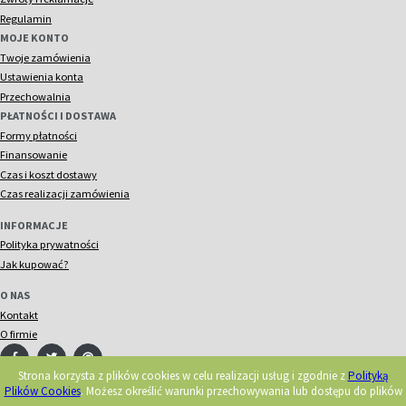
Regulamin
MOJE KONTO
Twoje zamówienia
Ustawienia konta
Przechowalnia
PŁATNOŚCI I DOSTAWA
Formy płatności
Finansowanie
Czas i koszt dostawy
Czas realizacji zamówienia
INFORMACJE
Polityka prywatności
Jak kupować?
O NAS
Kontakt
O firmie
Strona korzysta z plików cookies w celu realizacji usług i zgodnie z
Polityką
Plików Cookies
. Możesz określić warunki przechowywania lub dostępu do plików
© 2018 Acorn. Wszelkie prawa zastrzeżone.