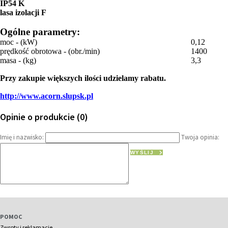
IP54 K
lasa izolacji F
Ogólne parametry:
moc - (kW)
0,12
prędkość obrotowa - (obr./min)
1400
masa - (kg)
3,3
Przy zakupie większych ilości udzielamy rabatu.
http://www.acorn.slupsk.pl
Opinie o produkcie (0)
Imię i nazwisko:
Twoja opinia:
WYŚLIJ
POMOC
Zwroty i reklamacje