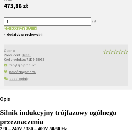
473,88 zł
szt.
DO KOSZYKA
dodaj do przechowalni
Ocena:
Producent:
Besel
Kod produktu:
71D6-58973
zapytaj o produkt
poleć znajomemu
dodaj opinię
Opis
Silnik indukcyjny trójfazowy ogólnego
przeznaczenia
220 – 240V / 380 – 400V 50/60 Hz