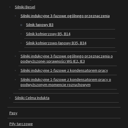
Silniki Besel
SILNIKI ELEKTRYCZNE
Silniki indukcyjne 3-fazowe ogólnego przeznaczenia
Silnik łapowy B3
PASY
Silnik kołnierzowy B5, B14
PIŁY TARCZOWE
Silnik kołnierzowo-łapowy B35, B34
OUTLET
Silniki indukcyjne 3-fazowe ogólnego przeznaczenia o
podwyższonej sprawności WG IE2, IE3
SERWIS I REGENERACJA MASZYN
Silniki indukcyjne 1-fazowe z kondensatorem pracy
PROMOCJE
Silniki indukcyjne 1-fazowe z kondensatorem pracy o
REGULAMIN
podwyższonym momencie rozruchowym
KATALOGI
Silniki Celma Indukta
OBRABIARKI DO DREWNA
Pasy
SILNIKI ELEKTRYCZNE
Piły tarczowe
PASY KLINOWE