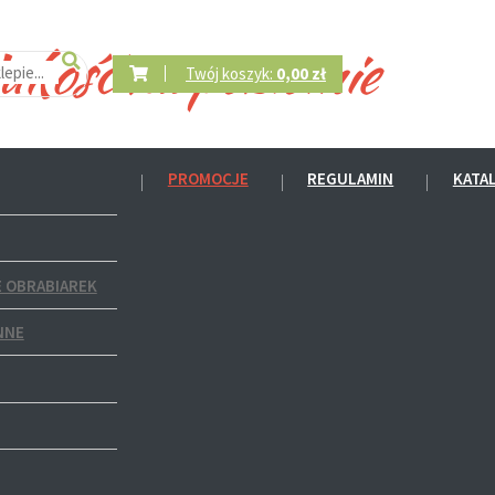
Twój koszyk:
0,00 zł
PROMOCJE
REGULAMIN
KATA
 OBRABIAREK
NNE