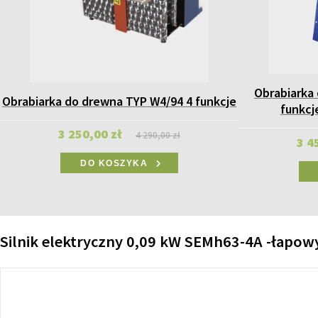
Obrabiarka
Obrabiarka do drewna TYP W4/94 4 funkcje
funkc
3 250,00 zł
4 290,00 zł
3 4
DO KOSZYKA
Silnik elektryczny 0,09 kW SEMh63-4A -łapow