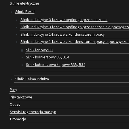
Silniki elektryczne
Silniki Besel
Silniki indukcyjne 3-fazowe ogólnego przeznaczenia
Silniki indukcyjne 3-fazowe ogólnego przeznaczenia o podwyższo
Silniki indukcyjne 1-fazowe z kondensatorem pracy
Silniki indukcyjne 1-fazowe z kondensatorem pracy o podwyżs
Silnik łapowy B3
Silnik kołnierzowy B5, B14
Silnik kołnierzowo-łapowy B35, B34
Silniki Celma Indukta
Pasy
Piły tarczowe
Outlet
Serwis i regeneracja maszyn
Promocje