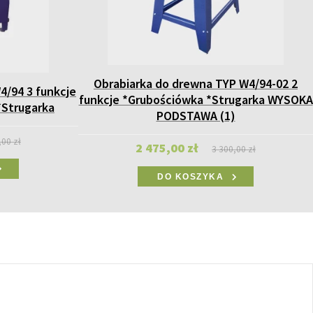
Obrabiarka do drewna TYP W4/94-02 2
4/94 3 funkcje
funkcje *Grubościówka *Strugarka WYSOKA
*Strugarka
PODSTAWA (1)
,00 zł
2 475,00 zł
3 300,00 zł
DO KOSZYKA