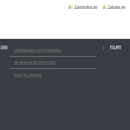
Zarejestruj się
Zaloguj się
LOGI
FILMY
OBRABIARKI DO DREWNA
SILNIKI ELEKTRYCZNE
PASY KLINOWE