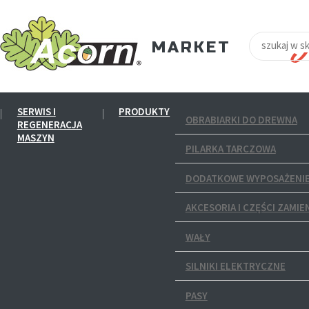
SERWIS I
PRODUKTY
OBRABIARKI DO DREWNA
REGENERACJA
MASZYN
PILARKA TARCZOWA
DODATKOWE WYPOSAŻENIE
AKCESORIA I CZĘŚCI ZAMIE
WAŁY
SILNIKI ELEKTRYCZNE
PASY