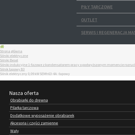
PIŁY TARCZOWE
OUTLET
SERWIS I REGENERACJA MA
Strona główna
Silniki elektryczne
Silniki Besel
Silniki indukcyjne 1-fazowe z kondensatorem pracy o podwyższonym momencie rozr
Silnik łapowy B3
Silnik elektryczny 0,09 kW SEMh63-4A -łapowy
Nasza oferta
Obrabiarki do drewna
Pilarka tarczowa
Dodatkowe wyposażenie obrabiarek
Akcesoria i części zamienne
Wały