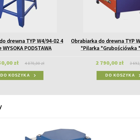
 do drewna TYP W4/94-02 4
Obrabiarka do drewna TYP W
je WYSOKA PODSTAWA
*Pilarka *Grubościówka 
50,00 zł
2 790,00 zł
4 870,00 zł
3 692
DO KOSZYKA
DO KOSZYKA
y