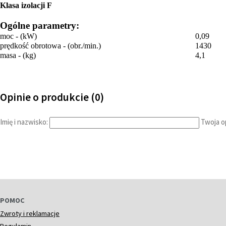
Klasa izolacji F
Ogólne parametry:
moc - (kW)
0,09
prędkość obrotowa - (obr./min.)
1430
masa - (kg)
4,1
Opinie o produkcie (0)
Imię i nazwisko:
Twoja op
POMOC
Zwroty i reklamacje