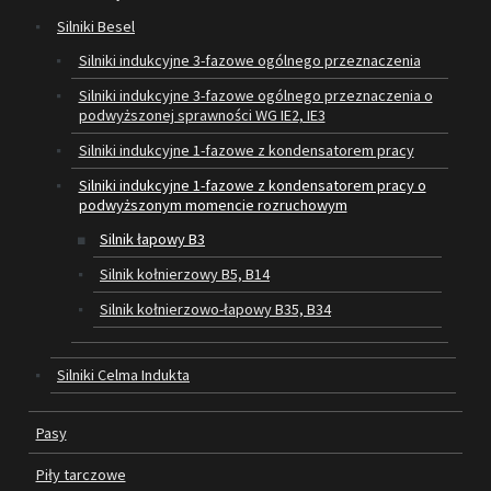
Silniki Besel
SILNIKI ELEKTRYCZNE
Silniki indukcyjne 3-fazowe ogólnego przeznaczenia
Silniki indukcyjne 3-fazowe ogólnego przeznaczenia o
PASY
podwyższonej sprawności WG IE2, IE3
PIŁY TARCZOWE
Silniki indukcyjne 1-fazowe z kondensatorem pracy
Silniki indukcyjne 1-fazowe z kondensatorem pracy o
OUTLET
podwyższonym momencie rozruchowym
Silnik łapowy B3
SERWIS I REGENERACJA MASZYN
Silnik kołnierzowy B5, B14
PROMOCJE
Silnik kołnierzowo-łapowy B35, B34
REGULAMIN
KATALOGI
Silniki Celma Indukta
OBRABIARKI DO DREWNA
Pasy
SILNIKI ELEKTRYCZNE
Piły tarczowe
PASY KLINOWE