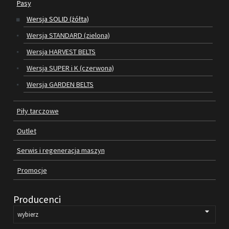
Pasy
Wersja SOLID (żółta)
SILNIKI ELEKTRYCZNE
Wersja STANDARD (zielona)
PASY
Wersja HARVEST BELTS
Wersja SUPER i K (czerwona)
PIŁY TARCZOWE
Wersja GARDEN BELTS
OUTLET
Piły tarczowe
SERWIS I REGENERACJA MASZYN
Outlet
PROMOCJE
REGULAMIN
Serwis i regeneracja maszyn
KATALOGI
Promocje
OBRABIARKI DO DREWNA
Producenci
SILNIKI ELEKTRYCZNE
PASY KLINOWE