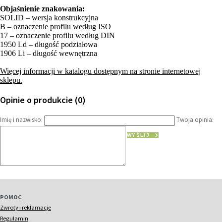
Objaśnienie znakowania:
SOLID – wersja konstrukcyjna
B – oznaczenie profilu według ISO
17 – oznaczenie profilu według DIN
1950 Ld – długość podziałowa
1906 Li – długość wewnętrzna
Więcej informacji w katalogu dostępnym na stronie internetowej
sklepu.
Opinie o produkcie (0)
Imię i nazwisko:
Twoja opinia:
WYŚLIJ
POMOC
Zwroty i reklamacje
Regulamin