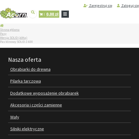
Zarejestruj się
Zaloguj się
0,00 zł
STRONA
Strona główna
GŁÓWNA
Pasy
Wersja SOLID (żółta)
SERWIS
Pas klinowy SOLID Z-600
I
REGENERACJA
MASZYN
Nasza oferta
PRODUKTY
Obrabiarki do drewna
OBRABIARKI DO DREWNA
Pilarka tarczowa
PILARKA TARCZOWA
Dodatkowe wyposażenie obrabiarek
DODATKOWE WYPOSAŻENIE
Akcesoria i części zamienne
OBRABIAREK
Wały
AKCESORIA I CZĘŚCI ZAMIENNE
Silniki elektryczne
WAŁY