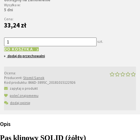
Wysyłka w:
5 dni
Cena:
33,24 zł
szt.
DO KOSZYKA
dodaj do przechowalni
Ocena:
Producent:
Stomil Sanok
Kod produktu:
866D-3895C_20181015122926
zapytaj o produkt
poleć znajomemu
dodaj opinię
Opis
Pas klinowy SOLID (żółty)