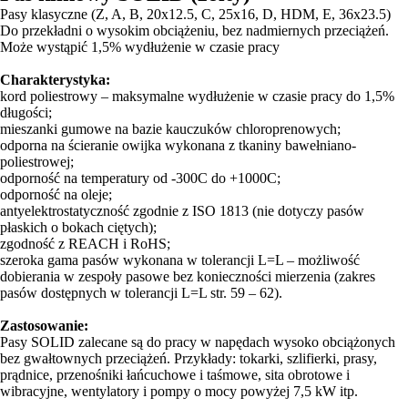
Pasy klasyczne (Z, A, B, 20x12.5, C, 25x16, D, HDM, E, 36x23.5)
Do przekładni o wysokim obciążeniu, bez nadmiernych przeciążeń.
Może wystąpić 1,5% wydłużenie w czasie pracy
Charakterystyka:
kord poliestrowy – maksymalne wydłużenie w czasie pracy do 1,5%
długości;
mieszanki gumowe na bazie kauczuków chloroprenowych;
odporna na ścieranie owijka wykonana z tkaniny bawełniano-
poliestrowej;
odporność na temperatury od -300C do +1000C;
odporność na oleje;
antyelektrostatyczność zgodnie z ISO 1813 (nie dotyczy pasów
płaskich o bokach ciętych);
zgodność z REACH i RoHS;
szeroka gama pasów wykonana w tolerancji L=L – możliwość
dobierania w zespoły pasowe bez konieczności mierzenia (zakres
pasów dostępnych w tolerancji L=L str. 59 – 62).
Zastosowanie:
Pasy SOLID zalecane są do pracy w napędach wysoko obciążonych
bez gwałtownych przeciążeń. Przykłady: tokarki, szlifierki, prasy,
prądnice, przenośniki łańcuchowe i taśmowe, sita obrotowe i
wibracyjne, wentylatory i pompy o mocy powyżej 7,5 kW itp.