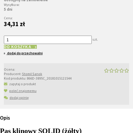
Wysyłka w:
5 dni
Cena:
34,31 zł
szt.
DO KOSZYKA
dodaj do przechowalni
Ocena:
Producent:
Stomil Sanok
Kod produktu:
866D-3895C_20181015121544
zapytaj o produkt
poleć znajomemu
dodaj opinię
Opis
Pas klinowy SOLID (żółty)