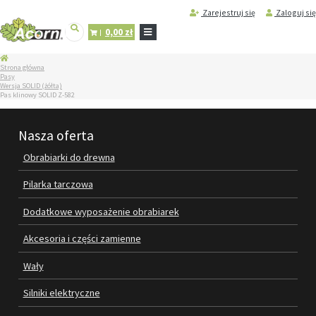
Zarejestruj się
Zaloguj się
0,00 zł
STRONA
Strona główna
GŁÓWNA
Pasy
Wersja SOLID (żółta)
SERWIS
Pas klinowy SOLID Z-582
I
REGENERACJA
MASZYN
Nasza oferta
PRODUKTY
Obrabiarki do drewna
OBRABIARKI DO DREWNA
Pilarka tarczowa
PILARKA TARCZOWA
Dodatkowe wyposażenie obrabiarek
DODATKOWE WYPOSAŻENIE
Akcesoria i części zamienne
OBRABIAREK
Wały
AKCESORIA I CZĘŚCI ZAMIENNE
Silniki elektryczne
WAŁY