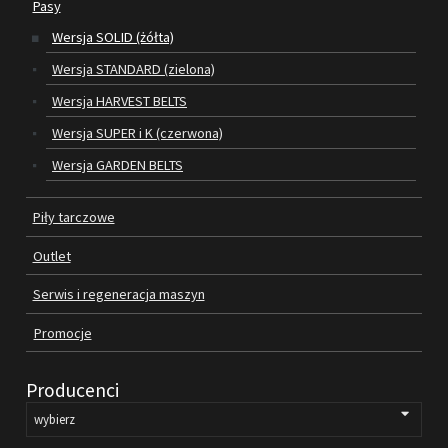
Pasy
Wersja SOLID (żółta)
SILNIKI ELEKTRYCZNE
Wersja STANDARD (zielona)
PASY
Wersja HARVEST BELTS
Wersja SUPER i K (czerwona)
PIŁY TARCZOWE
Wersja GARDEN BELTS
OUTLET
Piły tarczowe
SERWIS I REGENERACJA MASZYN
Outlet
PROMOCJE
REGULAMIN
Serwis i regeneracja maszyn
KATALOGI
Promocje
OBRABIARKI DO DREWNA
Producenci
SILNIKI ELEKTRYCZNE
PASY KLINOWE