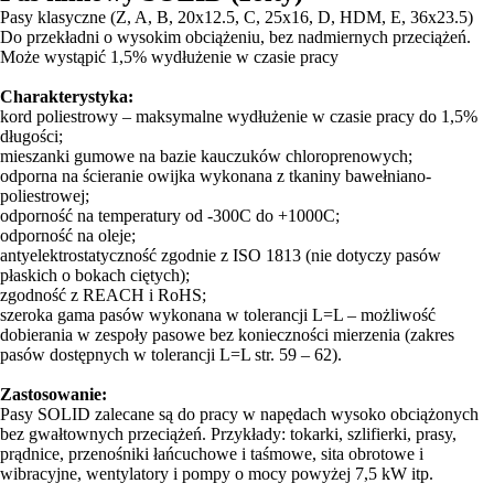
Pasy klasyczne (Z, A, B, 20x12.5, C, 25x16, D, HDM, E, 36x23.5)
Do przekładni o wysokim obciążeniu, bez nadmiernych przeciążeń.
Może wystąpić 1,5% wydłużenie w czasie pracy
Charakterystyka:
kord poliestrowy – maksymalne wydłużenie w czasie pracy do 1,5%
długości;
mieszanki gumowe na bazie kauczuków chloroprenowych;
odporna na ścieranie owijka wykonana z tkaniny bawełniano-
poliestrowej;
odporność na temperatury od -300C do +1000C;
odporność na oleje;
antyelektrostatyczność zgodnie z ISO 1813 (nie dotyczy pasów
płaskich o bokach ciętych);
zgodność z REACH i RoHS;
szeroka gama pasów wykonana w tolerancji L=L – możliwość
dobierania w zespoły pasowe bez konieczności mierzenia (zakres
pasów dostępnych w tolerancji L=L str. 59 – 62).
Zastosowanie:
Pasy SOLID zalecane są do pracy w napędach wysoko obciążonych
bez gwałtownych przeciążeń. Przykłady: tokarki, szlifierki, prasy,
prądnice, przenośniki łańcuchowe i taśmowe, sita obrotowe i
wibracyjne, wentylatory i pompy o mocy powyżej 7,5 kW itp.