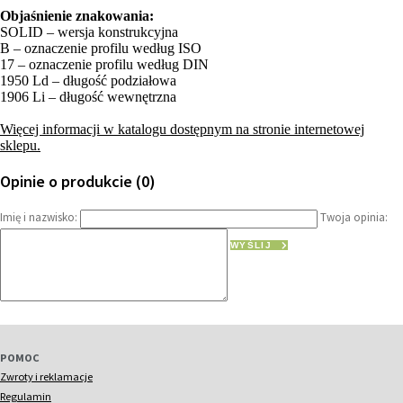
Objaśnienie znakowania:
SOLID – wersja konstrukcyjna
B – oznaczenie profilu według ISO
17 – oznaczenie profilu według DIN
1950 Ld – długość podziałowa
1906 Li – długość wewnętrzna
Więcej informacji w katalogu dostępnym na stronie internetowej
sklepu.
Opinie o produkcie (0)
Imię i nazwisko:
Twoja opinia:
WYŚLIJ
POMOC
Zwroty i reklamacje
Regulamin