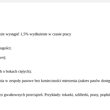
oże wystąpić 1,5% wydłużenie w czasie pracy
ugości;
wej;
h o bokach ciętych);
a w zespoły pasowe bez konieczności mierzenia (zakres pasów dostępn
wałtownych przeciążeń. Przykłady: tokarki, szlifierki, prasy, prądni