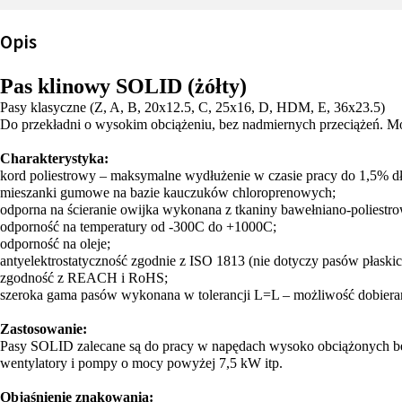
Opis
Pas klinowy SOLID (żółty)
Pasy klasyczne (Z, A, B, 20x12.5, C, 25x16, D, HDM, E, 36x23.5)
Do przekładni o wysokim obciążeniu, bez nadmiernych przeciążeń. M
Charakterystyka:
kord poliestrowy – maksymalne wydłużenie w czasie pracy do 1,5% dł
mieszanki gumowe na bazie kauczuków chloroprenowych;
odporna na ścieranie owijka wykonana z tkaniny bawełniano-poliestro
odporność na temperatury od -300C do +1000C;
odporność na oleje;
antyelektrostatyczność zgodnie z ISO 1813 (nie dotyczy pasów płaskic
zgodność z REACH i RoHS;
szeroka gama pasów wykonana w tolerancji L=L – możliwość dobierani
Zastosowanie:
Pasy SOLID zalecane są do pracy w napędach wysoko obciążonych bez g
wentylatory i pompy o mocy powyżej 7,5 kW itp.
Objaśnienie znakowania: