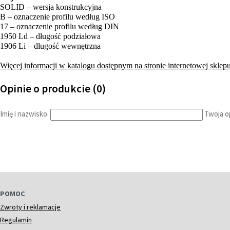
SOLID – wersja konstrukcyjna
B – oznaczenie profilu według ISO
17 – oznaczenie profilu według DIN
1950 Ld – długość podziałowa
1906 Li – długość wewnętrzna
Więcej informacji w katalogu dostępnym na stronie internetowej sklepu
Opinie o produkcie (0)
Imię i nazwisko:
Twoja op
POMOC
Zwroty i reklamacje
Regulamin