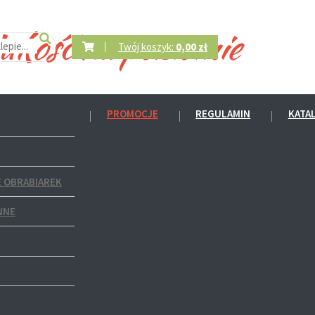
Twój koszyk:
0,00 zł
PROMOCJE
REGULAMIN
KATA
 OBRABIAREK
NNE