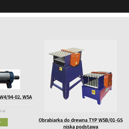
 W4/94-02, W5A
0 zł
Obrabiarka do drewna TYP W5B/01-GS
niska podstawa