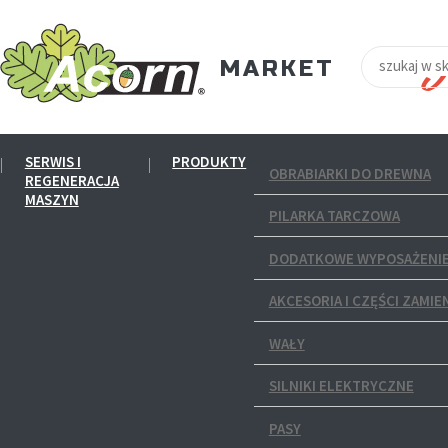
SERWIS I
PRODUKTY
OBRABIARKI DO DREWNA
REGENERACJA
MASZYN
PILARKA TARCZOWA
DODATKOWE WYPOSAŻENIE
AKCESORIA I CZĘŚCI ZAMIE
WAŁY
SILNIKI ELEKTRYCZNE
PASY