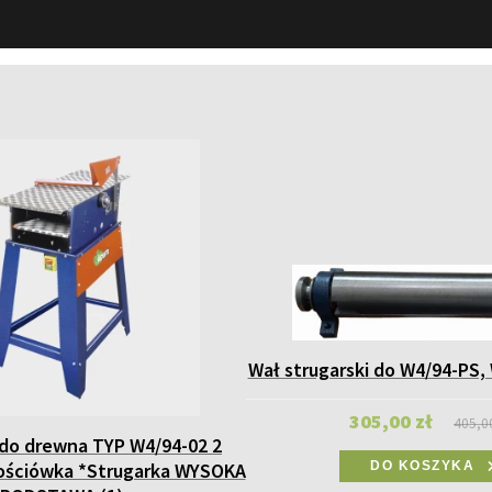
Wał strugarski do W4/94-PS,
305,00 zł
405,0
 do drewna TYP W4/94-02 2
bościówka *Strugarka WYSOKA
DO KOSZYKA