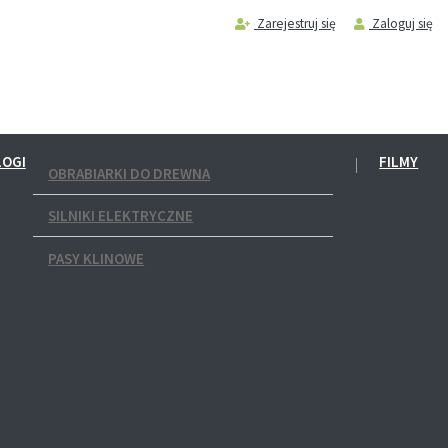
Zarejestruj się
Zaloguj się
LOGI
FILMY
OBRABIARKI DO DREWNA
SILNIKI ELEKTRYCZNE
PASY KLINOWE