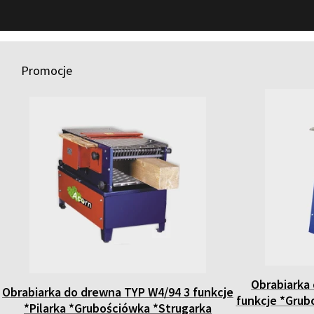
Promocje
Obrabiarka
Obrabiarka do drewna TYP W4/94 3 funkcje
funkcje *Gru
*Pilarka *Grubościówka *Strugarka