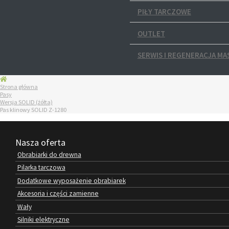
PIŁY TARCZOWE
OUTLET
SERWIS I REGENERACJA MA
Strona główna
Pasy
Wersja SOLID (żółta)
Pas klinowy SOLID Z-1280
Nasza oferta
Obrabiarki do drewna
Pilarka tarczowa
Dodatkowe wyposażenie obrabiarek
Akcesoria i części zamienne
Wały
Silniki elektryczne