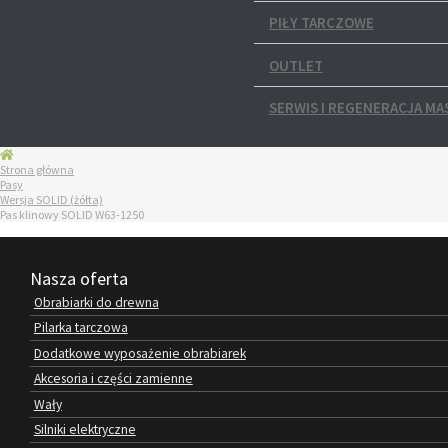
PIŁY TARCZOWE
OUTLET
SERWIS I REGENERACJA MA
Strona główna
Pasy
Wersja SOLID (żółta)
Pas klinowy SOLID W63-1250
Nasza oferta
Obrabiarki do drewna
Pilarka tarczowa
Dodatkowe wyposażenie obrabiarek
Akcesoria i części zamienne
Wały
Silniki elektryczne