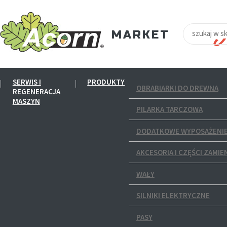
SERWIS I
PRODUKTY
OBRABIARKI DO DREWNA
REGENERACJA
MASZYN
PILARKA TARCZOWA
DODATKOWE WYPOSAŻENIE
AKCESORIA I CZĘŚCI ZAMIE
WAŁY
SILNIKI ELEKTRYCZNE
PASY