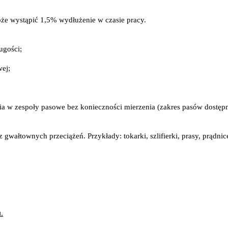
że wystąpić 1,5% wydłużenie w czasie pracy.
ugości;
wej;
 w zespoły pasowe bez konieczności mierzenia (zakres pasów dostępnyc
ałtownych przeciążeń. Przykłady: tokarki, szlifierki, prasy, prądnice
.