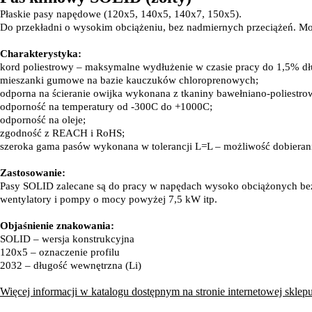
Płaskie pasy napędowe (120x5, 140x5, 140x7, 150x5).
Do przekładni o wysokim obciążeniu, bez nadmiernych przeciążeń. Mo
Charakterystyka:
kord poliestrowy – maksymalne wydłużenie w czasie pracy do 1,5% dł
mieszanki gumowe na bazie kauczuków chloroprenowych;
odporna na ścieranie owijka wykonana z tkaniny bawełniano-poliestro
odporność na temperatury od -300C do +1000C;
odporność na oleje;
zgodność z REACH i RoHS;
szeroka gama pasów wykonana w tolerancji L=L – możliwość dobierania
Zastosowanie:
Pasy SOLID zalecane są do pracy w napędach wysoko obciążonych bez gw
wentylatory i pompy o mocy powyżej 7,5 kW itp.
Objaśnienie znakowania:
SOLID – wersja konstrukcyjna
120x5 – oznaczenie profilu
2032 – długość wewnętrzna (Li)
Więcej informacji w katalogu dostępnym na stronie internetowej sklepu