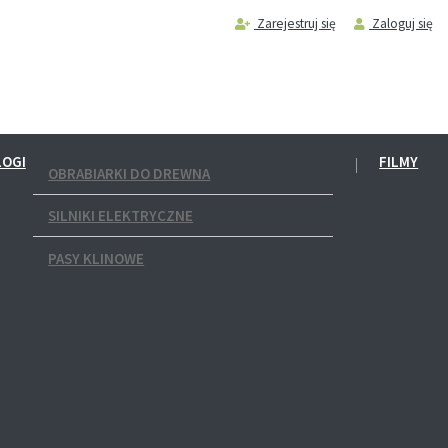
Zarejestruj się
Zaloguj się
LOGI
FILMY
OBRABIARKI DO DREWNA
SILNIKI ELEKTRYCZNE
PASY KLINOWE