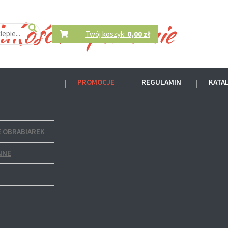
Twój koszyk:
0,00 zł
PROMOCJE
REGULAMIN
KATA
 OBRABIAREK
NNE