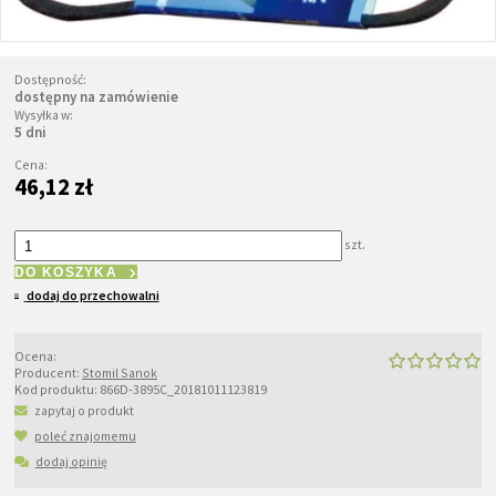
Dostępność:
dostępny na zamówienie
Wysyłka w:
5 dni
Cena:
46,12 zł
szt.
DO KOSZYKA
dodaj do przechowalni
Ocena:
Producent:
Stomil Sanok
Kod produktu:
866D-3895C_20181011123819
zapytaj o produkt
poleć znajomemu
dodaj opinię