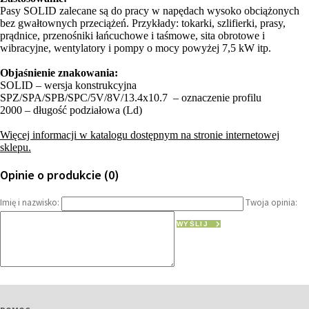
Pasy SOLID zalecane są do pracy w napędach wysoko obciążonych
bez gwałtownych przeciążeń. Przykłady: tokarki, szlifierki, prasy,
prądnice, przenośniki łańcuchowe i taśmowe, sita obrotowe i
wibracyjne, wentylatory i pompy o mocy powyżej 7,5 kW itp.
Objaśnienie znakowania:
SOLID – wersja konstrukcyjna
SPZ/SPA/SPB/SPC/5V/8V/13.4x10.7 – oznaczenie profilu
2000 – długość podziałowa (Ld)
Więcej informacji w katalogu dostępnym na stronie internetowej
sklepu.
Opinie o produkcie (0)
Imię i nazwisko:
Twoja opinia:
WYŚLIJ