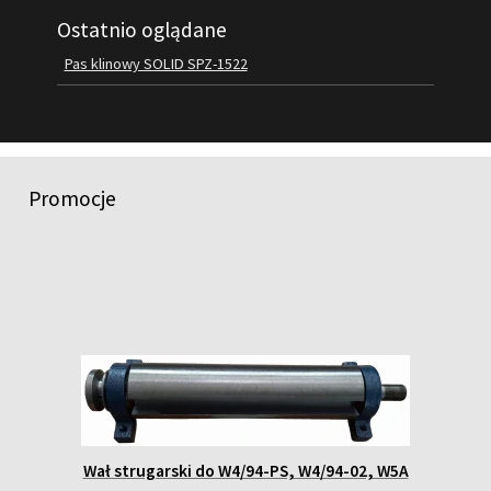
Ostatnio oglądane
FILMY
KONTAKT
Pas klinowy SOLID SPZ-1522
Promocje
Wał strugarski do W4/94-PS, W4/94-02, W5A