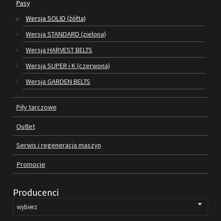
Pasy
Wersja SOLID (żółta)
SILNIKI ELEKTRYCZNE
Wersja STANDARD (zielona)
PASY
Wersja HARVEST BELTS
Wersja SUPER i K (czerwona)
PIŁY TARCZOWE
Wersja GARDEN BELTS
OUTLET
Piły tarczowe
SERWIS I REGENERACJA MASZYN
Outlet
PROMOCJE
REGULAMIN
Serwis i regeneracja maszyn
KATALOGI
Promocje
OBRABIARKI DO DREWNA
Producenci
SILNIKI ELEKTRYCZNE
PASY KLINOWE