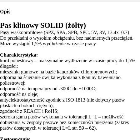
Opis
Pas klinowy SOLID (żółty)
Pasy wąskoprofilowe (SPZ, SPA, SPB, SPC, 5V, 8V, 13.4x10.7)
Do przekładni o wysokim obciążeniu, bez nadmiernych przeciążeń.
Może wystąpić 1,5% wydłużenie w czasie pracy
Charakterystyka:
kord poliestrowy – maksymalne wydłużenie w czasie pracy do 1,5%
długości;
mieszanki gumowe na bazie kauczuków chloroprenowych;
odporna na ścieranie owijka wykonana z tkaniny bawełniano-
poliestrowej;
odporność na temperatury od -300C do +1000C;
odporność na oleje;
antyelektrostatyczność zgodnie z ISO 1813 (nie dotyczy pasów
płaskich o bokach ciętych);
zgodność z REACH i RoHS;
szeroka gama pasów wykonana w tolerancji L=L – możliwość
dobierania w zespoły pasowe bez konieczności mierzenia (zakres
pasów dostępnych w tolerancji L=L str. 59 – 62).
Zastosowanie: