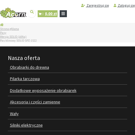
Zarejestruj się
Zaloguj się
0,00 zł
STRONA
Strona główna
GŁÓWNA
Pasy
Wersja SOLID (żółta)
SERWIS
Pas klinowy SOLID SPZ-1522
I
REGENERACJA
MASZYN
Nasza oferta
PRODUKTY
Obrabiarki do drewna
OBRABIARKI DO DREWNA
Pilarka tarczowa
PILARKA TARCZOWA
Dodatkowe wyposażenie obrabiarek
DODATKOWE WYPOSAŻENIE
Akcesoria i części zamienne
OBRABIAREK
Wały
AKCESORIA I CZĘŚCI ZAMIENNE
Silniki elektryczne
WAŁY